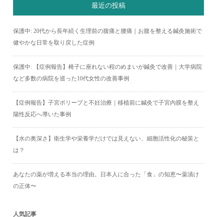
最近の投稿
保護中: 20代から長年続く生理前の腹痛と腰痛｜お腹を整える鍼灸施術で
健やかな日常を取り戻した症例
保護中: 【症例報告】椅子に座れない程のめまいが鍼灸で改善｜大学病院
など多数の病院を巡った10代女性の改善事例
【症例報告】子宮ポリープと不妊治療｜移植前に鍼灸で子宮内膜を整え
陽性反応へ導いた事例
【水の奥深さ】衛生学や栄養学だけでは見えない、細胞活性化の秘策と
は？
あなたの薬が増える本当の理由。日本人に合った「食」の知恵〜薬漬け
の正体〜
人気記事