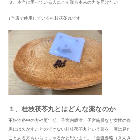
３、本当に困っている人にこそ漢方本来の力を届けたい
↓当店で使用している桂枝茯苓丸です
１、桂枝茯苓丸とはどんな薬なのか
不妊治療中の方や更年期、子宮内膜症、子宮筋腫など女性の疾
患には欠かすことのできない桂枝茯苓丸という薬を一度は見た
ことある方もいらっしゃるかと思います。『金匱要略（きんき