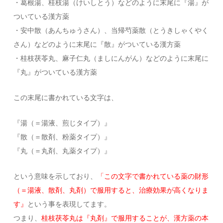
・葛根湯、桂枝湯（けいしとう）などのように末尾に『湯』が
ついている漢方薬
・安中散（あんちゅうさん）、当帰芍薬散（とうきしゃくやく
さん）などのように末尾に『散』がついている漢方薬
・桂枝茯苓丸、麻子仁丸（ましにんがん）などのように末尾に
『丸』がついている漢方薬
この末尾に書かれている文字は、
『湯（＝湯液、煎じタイプ）』
『散（＝散剤、粉薬タイプ）』
『丸（＝丸剤、丸薬タイプ）』
という意味を示しており、
「この文字で書かれている薬の財形
（＝湯液、散剤、丸剤）で服用すると、治療効果が高くなりま
す』
という事を表現してます。
つまり、
桂枝茯苓丸は『丸剤』で服用することが、漢方薬の本