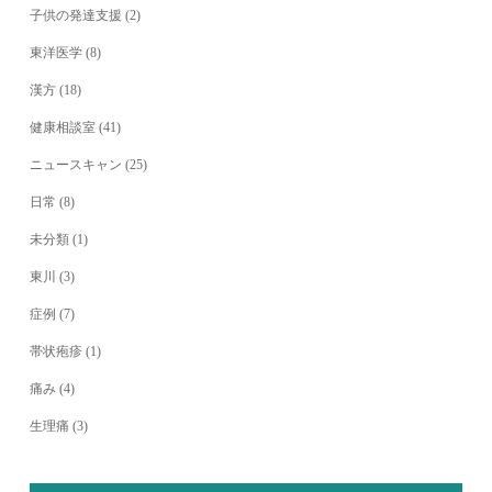
子供の発達支援
(2)
東洋医学
(8)
漢方
(18)
健康相談室
(41)
ニュースキャン
(25)
日常
(8)
未分類
(1)
東川
(3)
症例
(7)
帯状疱疹
(1)
痛み
(4)
生理痛
(3)