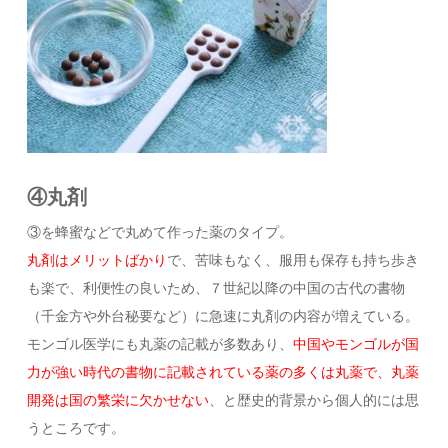
④丸剤
③を蜂蜜などで丸めて作った薬のタイプ。
丸剤はメリットばかり
で、苦味もなく、服用も保存も持ち歩き
も楽で、利便性の良いため、７世紀以降の中国の古代の書物
（千金方や外台秘要など）に急速に丸剤の内容が増えている。
モンゴル医学にも丸薬の記載が多数あり、
中国やモンゴルが国
力が強い時代の書物に記載されている薬の多くは丸薬で、丸薬
開発は国の繁栄に欠かせない
、と歴史的背景から個人的には思
うところです。