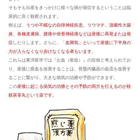
そもそも出産をきっかけに様々な病が発症するということは臨
床的に良く観察されます。
例えば、
うつや不眠なの自律神経疾患、リウマチ、漬瘍性大腸
炎、各種皮膚病、腰痛や坐骨神経痛などは産後に再発または発
症
したりします。さらに、「
血脚気」といって産後に下半身の
力が入らなくなり歩けなくなる者もいます
。
これらは東洋医学では『お血（瘀血）』の症候と考えられてお
り、産後に瘀血を改善することは、骨盤内臓器の血流を改善す
ることに繋がり、大きな病気の治療や予防ができます。
この
産後に起こる病気の治療とその予防の両方を行えるのが桂
枝茯苓丸という薬です。