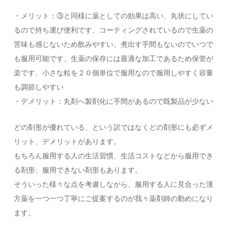
・メリット：③と同様に薬としての効果は高い、丸状にしてい
るので持ち運び便利です、コーティングされているので生薬の
苦味も感じないため飲みやすい、煮出す手間もないのでいつで
も服用可能です、生薬の保存には最適な加工であるため保管が
楽です、小さな粒を２０個単位で服用なので服用しやすく容量
も調節しやすい
・デメリット：丸剤へ製剤化に手間があるので既製品が少ない
どの剤形が優れている、という訳ではなくどの剤形にも必ずメ
リット、デメリットがあります。
もちろん服用する人の生活習慣、生活コストなどから服用でき
る剤形、服用できない剤形もあります。
そういった様々な点を考慮しながら、服用する人に見合った漢
方薬を一つ一つ丁寧にご提案するのが我々薬剤師の勤めになり
ます。