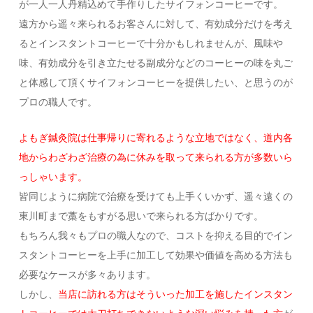
が一人一人丹精込めて手作りしたサイフォンコーヒーです。
遠方から遥々来られるお客さんに対して、有効成分だけを考え
るとインスタントコーヒーで十分かもしれませんが、風味や
味、有効成分を引き立たせる副成分などのコーヒーの味を丸ご
と体感して頂くサイフォンコーヒーを提供したい、と思うのが
プロの職人です。
よもぎ鍼灸院は仕事帰りに寄れるような立地ではなく、道内各
地からわざわざ治療の為に休みを取って来られる方が多数いら
っしゃいます。
皆同じように病院で治療を受けても上手くいかず、遥々遠くの
東川町まで藁をもすがる思いで来られる方ばかりです。
もちろん我々もプロの職人なので、コストを抑える目的でイン
スタントコーヒーを上手に加工して効果や価値を高める方法も
必要なケースが多々あります。
しかし、
当店に訪れる方はそういった加工を施したインスタン