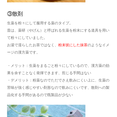
③散剤
生薬を粉々にして服用する薬のタイプ。
昔は、薬研（やげん）と呼ばれる生薬を粉末にする道具を用い
て粉々にしていました。
お湯で濡らしたお茶ではなく、
粉末状にした抹茶
のようなイメ
ージの漢方薬です。
・メリット：生薬をまるごと粉々にしているので、漢方薬の効
果を余すことなく発揮できます、煎じる手間はない
・デメリット：粉薬なのでただでさえ飲みにくい上に、生薬の
苦味が強く感じやすい剤形なので飲みにくいです、散剤への製
品化する手間があるので既製品が少ない