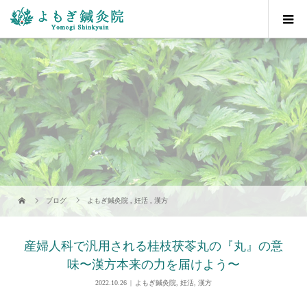
ブログ
よもぎ鍼灸院
,
妊活
,
漢方
産婦人科で汎用される桂枝茯苓丸の『丸』の意
味〜漢方本来の力を届けよう〜
2022.10.26
よもぎ鍼灸院
,
妊活
,
漢方