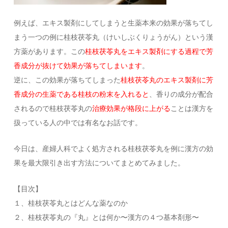
例えば、エキス製剤にしてしまうと生薬本来の効果が落ちてし
まう一つの例に桂枝茯苓丸（けいしぶくりょうがん）という漢
方薬があります。この
桂枝茯苓丸をエキス製剤にする過程で芳
香成分が抜けて効果が落ちてしまいます
。
逆に、この効果が落ちてしまった
桂枝茯苓丸のエキス製剤に芳
香成分の生薬である桂枝の粉末を入れると
、香りの成分が配合
されるので桂枝茯苓丸の
治療効果が格段に上がる
ことは漢方を
扱っている人の中では有名なお話です。
今日は、産婦人科でよく処方される桂枝茯苓丸を例に漢方の効
果を最大限引き出す方法についてまとめてみました。
【目次】
１、桂枝茯苓丸とはどんな薬なのか
２、桂枝茯苓丸の『丸』とは何か〜漢方の４つ基本剤形〜