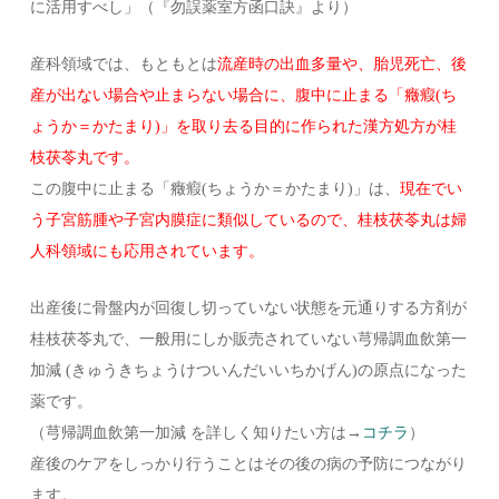
に活用すべし」（『勿誤薬室方函口訣』より）
産科領域では、もともとは
流産時の出血多量や、胎児死亡、後
産が出ない場合や止まらない場合に、腹中に止まる「癥瘕(ち
ょうか＝かたまり)」を取り去る目的に作られた漢方処方が桂
枝茯苓丸です。
この腹中に止まる「癥瘕(ちょうか＝かたまり)」は、
現在でい
う子宮筋腫や子宮内膜症に類似しているので、桂枝茯苓丸は婦
人科領域にも応用されています。
出産後に骨盤内が回復し切っていない状態を元通りする方剤が
桂枝茯苓丸で、一般用にしか販売されていない芎帰調血飲第一
加減 (きゅうきちょうけついんだいいちかげん)の原点になった
薬です。
（芎帰調血飲第一加減 を詳しく知りたい方は→
コチラ
）
産後のケアをしっかり行うことはその後の病の予防につながり
ます。