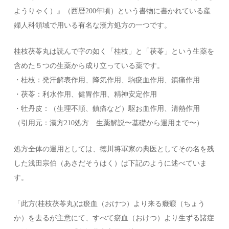
ようりゃく）』（西暦200年頃）という書物に書かれている産
婦人科領域で用いる有名な漢方処方の一つです。
桂枝茯苓丸は読んで字の如く「桂枝」と「茯苓」という生薬を
含めた５つの生薬から成り立っている薬です。
・桂枝：発汗解表作用、降気作用、駒瘀血作用、鎮痛作用
・茯苓：利水作用、健胃作用、精神安定作用
・牡丹皮：（生理不順、鎮痛など）駆お血作用、清熱作用
（引用元：漢方210処方 生薬解説〜基礎から運用まで〜）
処方全体の運用としては、徳川将軍家の典医としてその名を残
した浅田宗伯（あさだそうはく）は下記のように述べていま
す。
「此方(桂枝茯苓丸)は瘀血（おけつ）より来る癥瘕（ちょう
か）を去るが主意にて、すべて瘀血（おけつ）より生ずる諸症