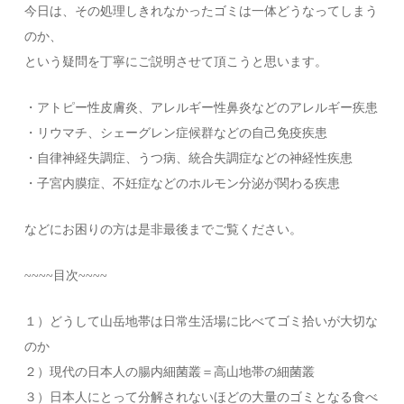
今日は、その処理しきれなかったゴミは一体どうなってしまう
のか、
という疑問を丁寧にご説明させて頂こうと思います。
・アトピー性皮膚炎、アレルギー性鼻炎などのアレルギー疾患
・リウマチ、シェーグレン症候群などの自己免疫疾患
・自律神経失調症、うつ病、統合失調症などの神経性疾患
・子宮内膜症、不妊症などのホルモン分泌が関わる疾患
などにお困りの方は是非最後までご覧ください。
~~~~目次~~~~
１）どうして山岳地帯は日常生活場に比べてゴミ拾いが大切な
のか
２）現代の日本人の腸内細菌叢＝高山地帯の細菌叢
３）日本人にとって分解されないほどの大量のゴミとなる食べ