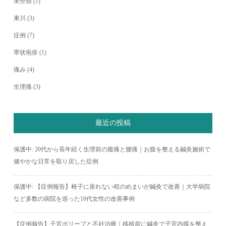
未分類
(1)
東川
(3)
症例
(7)
帯状疱疹
(1)
痛み
(4)
生理痛
(3)
最近の投稿
保護中: 20代から長年続く生理前の腹痛と腰痛｜お腹を整える鍼灸施術で
健やかな日常を取り戻した症例
保護中: 【症例報告】椅子に座れない程のめまいが鍼灸で改善｜大学病院
など多数の病院を巡った10代女性の改善事例
【症例報告】子宮ポリープと不妊治療｜移植前に鍼灸で子宮内膜を整え