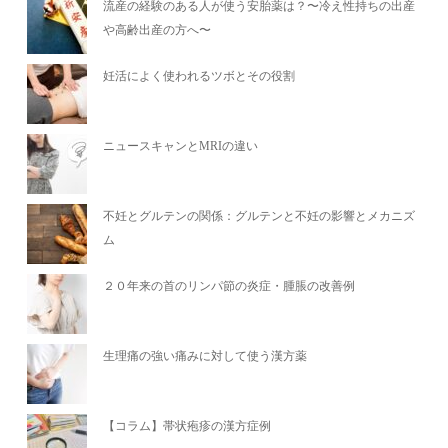
流産の経験のある人が使う安胎薬は？〜冷え性持ちの出産
や高齢出産の方へ〜
妊活によく使われるツボとその役割
ニュースキャンとMRIの違い
不妊とグルテンの関係：グルテンと不妊の影響とメカニズ
ム
２０年来の首のリンパ節の炎症・腫脹の改善例
生理痛の強い痛みに対して使う漢方薬
【コラム】帯状疱疹の漢方症例