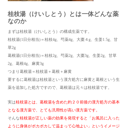
桂枝湯（けいしとう）とは一体どんな薬
なのか
まずは桂枝湯（けいしとう）の構成生薬です。
桂枝湯(1日分相当)＝桂枝4g、芍薬4g、大棗４g、生姜1.5g、甘
草2g
葛根湯(1日分相当)＝桂枝2g、芍薬2g、大棗3g、生姜2g、甘草
2g、葛根4g、麻黄3g
つまり葛根湯＝桂枝湯＋葛根＋麻黄
要するに葛根湯は桂枝湯という漢方処方に麻黄と葛根という生
薬を追加した処方ですので、葛根湯は元々は桂枝湯です。
実は
桂枝湯とは、葛根湯を含めた約２０前後の漢方処方の基本
となる漢方薬で、とても汎用性が高い漢方薬です。
そんな
桂枝湯が正しい薬の効果を発現すると「お風呂に入った
ように身体がポカポカして温まって心地よい」というイメージ