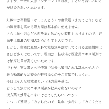
ますが、一般の人は『シナモン（＝桂枝）』という言い方の方
が馴染み深いと思います。
妊娠中は葛根湯（かっこんとう）や麻黄湯（まおうとう）など
の流産率を高める漢方薬は基本的に使えません。
さらに抗生剤などの西洋薬も飲めない時期もありますので、妊
娠中は風邪の初期の対応がとても大切です。
しかし、実際に産婦人科で桂枝湯を処方してくれる医療機関は
さほど多くはないです。理由は、桂枝湯が医療用エキス製剤で
は治療効果が高くないためです。
ですが、実は漢方の治療家では最も繁用される基本の処方で、
最も効果的な治療薬が桂枝湯なのをご存知でしょうか。
今日はそんな桂枝湯という漢方薬を基に、
どうして漢方のエキス製剤が効果が出ないのか？
漢方薬で効果を出すにはどうしたらいいのか？
について整理してみましたので、是非ご参考にしてみてくださ
い。