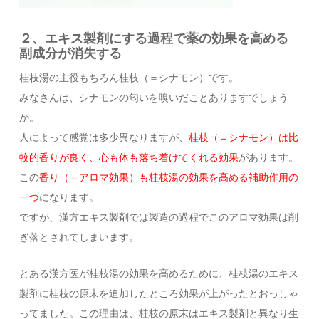
２、エキス製剤にする過程で薬の効果を高める
副成分が消失する
桂枝湯の主役もちろん桂枝（＝シナモン）です。
みなさんは、シナモンの匂いを嗅いだことありますでしょう
か。
人によって感覚は多少異なりますが、
桂枝（＝シナモン）は比
較的香りが良く、心も体も落ち着けてくれる効果
があります。
この
香り（＝アロマ効果）も桂枝湯の効果を高める補助作用の
一つ
になります。
ですが、漢方エキス製剤では製造の過程でこのアロマ効果は削
ぎ落とされてしまいます。
とある漢方医が桂枝湯の効果を高めるために、桂枝湯のエキス
製剤に桂枝の原末を追加したところ効果が上がったとおっしゃ
ってました。この理由は、桂枝の原末はエキス製剤と異なり生