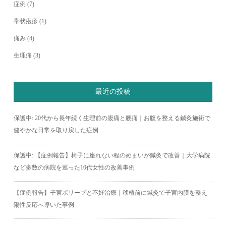
症例
(7)
帯状疱疹
(1)
痛み
(4)
生理痛
(3)
最近の投稿
保護中: 20代から長年続く生理前の腹痛と腰痛｜お腹を整える鍼灸施術で
健やかな日常を取り戻した症例
保護中: 【症例報告】椅子に座れない程のめまいが鍼灸で改善｜大学病院
など多数の病院を巡った10代女性の改善事例
【症例報告】子宮ポリープと不妊治療｜移植前に鍼灸で子宮内膜を整え
陽性反応へ導いた事例