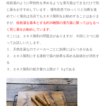
桂枝湯のように即効性を求めるような漢方薬はできるだけで煎
じ薬をおすすめしています 。慢性疾患でゆっくりと治療を進
めていく場合は当店でもエキス製剤をお勧めすることはありま
すが、
桂枝湯を基本とする約20種類の漢方薬に限ってはなるべ
く煎じ薬をお勧めしています。
そこには、エキス製剤の問題点がありますが、今回に３つに絞
ってお話しいたします。
１、天然生薬なのでメーカーごとに効果にばらつきがある
２、エキス製剤にする過程で薬の効果を高める副成分が消失す
る
３、エキス製剤の処方量の上限が７.５gである