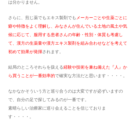
は分かりません。
さらに、煎じ薬でもエキス製剤でも
メーカーごとや生薬ごとに
癖や特徴をよく理解し、みなさんが住んでいる土地の風土や気
候に応じて、服用する患者さんの年齢・性別・体質も考慮し
て、漢方の生薬量や漢方エキス製剤を組み合わせなどを考えて
初めて効果が発揮
されます。
結局のところそれらを扱える
経験や技術を兼ね備えた『人』か
ら買うことが一番効率的
で確実な方法だと思います・・・・。
なかなかそういう方と巡り合うのは大変ですが必ずいますの
で、自分の足で探してみるのが一番です。
素晴らしい治療家に巡り会えることを信じておりま
す・・・・。