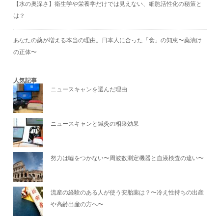
【水の奥深さ】衛生学や栄養学だけでは見えない、細胞活性化の秘策と
は？
あなたの薬が増える本当の理由。日本人に合った「食」の知恵〜薬漬け
の正体〜
人気記事
ニュースキャンを選んだ理由
ニュースキャンと鍼灸の相乗効果
努力は嘘をつかない〜周波数測定機器と血液検査の違い〜
流産の経験のある人が使う安胎薬は？〜冷え性持ちの出産
や高齢出産の方へ〜