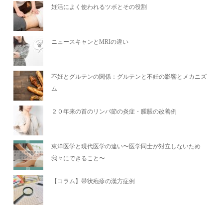
妊活によく使われるツボとその役割
ニュースキャンとMRIの違い
不妊とグルテンの関係：グルテンと不妊の影響とメカニズ
ム
２０年来の首のリンパ節の炎症・腫脹の改善例
東洋医学と現代医学の違い〜医学同士が対立しないため
我々にできること〜
【コラム】帯状疱疹の漢方症例