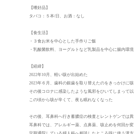
【嗜好品】
タバコ：５本/日、お酒：なし
【食生活】
・３食お米を中心とした手作りご飯
・乳酸菌飲料、ヨーグルトなど乳製品を中心に腸内環境
【経緯】
2022年10月、軽い咳が出始めた
2023年６月、歯科の銀歯を取り替えたのをきっかけに
その後コロナに感染したような風邪をひいてしまって以
この頃から咳が辛くて、夜も眠れなくなった
その後、耳鼻科へ行き蓄膿症の検査とレントゲンでは異
耳鼻科では、アレルギー薬、点鼻薬、咳止めを何回か変
定期通院している婦人科へ相談したところ咳に使う漢方