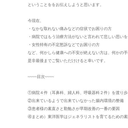
ということををお伝えしようと思います。
今現在、
・なかな取れない痛みなどの症状でお困りの方
・病院ではもう治療方法がないと言われて悲しい思いを
・女性特有の不定愁訴などでお困りの方
など、何かしら健康への不安が絶えない方は、何かの手
是非最後までご覧いただけけると幸いです。
~~~~目次~~~~
①病院４件（耳鼻科、婦人科、呼吸器科２件）を渡り歩
②出来ているようで出来ていなかった腸内環境の整備
③患者様の素直さと勤勉さが早期改善の一番の要因
④まとめ）東洋医学はジェネラリストを育てるための素