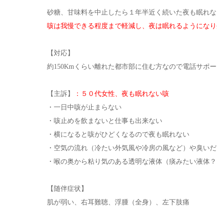
砂糖、甘味料を中止したら１年半近く続いた夜も眠れな
咳は我慢できる程度まで軽減し、夜は眠れるようになり
【対応】
約150Kmくらい離れた都市部に住む方なので電話サポ
【主訴】
：５０代女性、夜も眠れない咳
・一日中咳が止まらない
・咳止めを飲まないと仕事も出来ない
・横になると咳がひどくなるので夜も眠れない
・空気の流れ（冷たい外気風や冷房の風など）や臭いだ
・喉の奥から粘り気のある透明な液体（痰みたい液体？
【随伴症状】
肌が弱い、右耳難聴、浮腫（全身）、左下肢痛