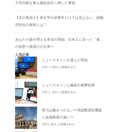
子宮内膜を整え陽性反応へ導いた事例
【水の奥深さ】衛生学や栄養学だけでは見えない、細胞
活性化の秘策とは？
あなたの薬が増える本当の理由。日本人に合った「食」
の知恵〜薬漬けの正体〜
人気記事
ニュースキャンを選んだ理由
12月 7, 2022 に投稿された
ニュースキャンと鍼灸の相乗効果
10月 5, 2021 に投稿された
努力は嘘をつかない〜周波数測定機器
と血液検査の違い〜
5月 9, 2021 に投稿された