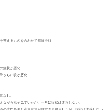
を整えるものを合わせて毎日摂取
咳の症状が悪化
降さらに咳が悪化
常なし。
えながら様子見ていたが、一向に症状は改善しない。
薬の麦門冬湯と小青竜湯が処方され服用したが、症状は改善しない。