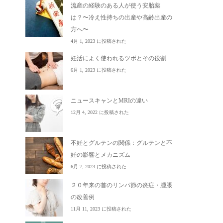
流産の経験のある人が使う安胎薬
は？〜冷え性持ちの出産や高齢出産の
方へ〜
4月 1, 2023 に投稿された
妊活によく使われるツボとその役割
6月 1, 2023 に投稿された
ニュースキャンとMRIの違い
12月 4, 2022 に投稿された
不妊とグルテンの関係：グルテンと不
妊の影響とメカニズム
6月 7, 2023 に投稿された
２０年来の首のリンパ節の炎症・腫脹
の改善例
11月 11, 2023 に投稿された