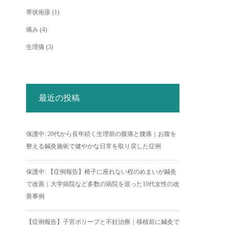
帯状疱疹
(1)
痛み
(4)
生理痛
(3)
最近の投稿
保護中: 20代から長年続く生理前の腹痛と腰痛｜お腹を
整える鍼灸施術で健やかな日常を取り戻した症例
保護中: 【症例報告】椅子に座れない程のめまいが鍼灸
で改善｜大学病院など多数の病院を巡った10代女性の改
善事例
【症例報告】子宮ポリープと不妊治療｜移植前に鍼灸で