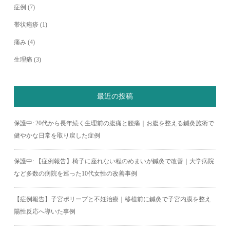
症例
(7)
帯状疱疹
(1)
痛み
(4)
生理痛
(3)
最近の投稿
保護中: 20代から長年続く生理前の腹痛と腰痛｜お腹を整える鍼灸施術で
健やかな日常を取り戻した症例
保護中: 【症例報告】椅子に座れない程のめまいが鍼灸で改善｜大学病院
など多数の病院を巡った10代女性の改善事例
【症例報告】子宮ポリープと不妊治療｜移植前に鍼灸で子宮内膜を整え
陽性反応へ導いた事例