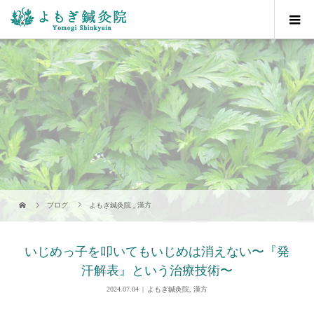
ブログ
よもぎ鍼灸院
,
漢方
いじめっ子を叩いてもいじめは消えない〜『発
汗解表』という治療技術〜
2024.07.04
よもぎ鍼灸院
,
漢方