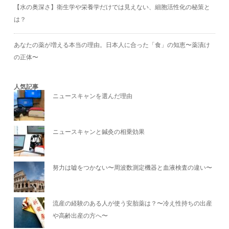
【水の奥深さ】衛生学や栄養学だけでは見えない、細胞活性化の秘策と
は？
あなたの薬が増える本当の理由。日本人に合った「食」の知恵〜薬漬け
の正体〜
人気記事
ニュースキャンを選んだ理由
ニュースキャンと鍼灸の相乗効果
努力は嘘をつかない〜周波数測定機器と血液検査の違い〜
流産の経験のある人が使う安胎薬は？〜冷え性持ちの出産
や高齢出産の方へ〜