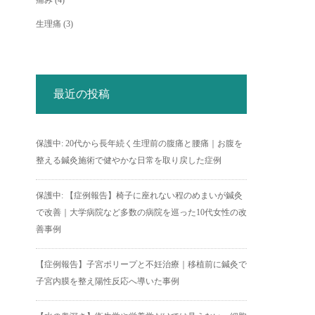
痛み
(4)
生理痛
(3)
最近の投稿
保護中: 20代から長年続く生理前の腹痛と腰痛｜お腹を
整える鍼灸施術で健やかな日常を取り戻した症例
保護中: 【症例報告】椅子に座れない程のめまいが鍼灸
で改善｜大学病院など多数の病院を巡った10代女性の改
善事例
【症例報告】子宮ポリープと不妊治療｜移植前に鍼灸で
子宮内膜を整え陽性反応へ導いた事例