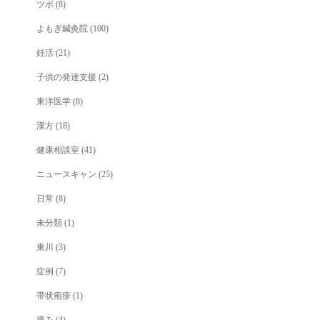
ツボ
(8)
よもぎ鍼灸院
(100)
妊活
(21)
子供の発達支援
(2)
東洋医学
(8)
漢方
(18)
健康相談室
(41)
ニュースキャン
(25)
日常
(8)
未分類
(1)
東川
(3)
症例
(7)
帯状疱疹
(1)