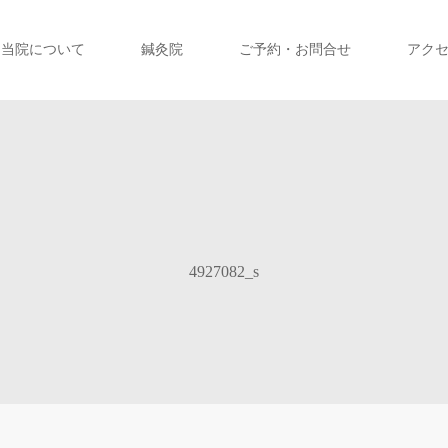
当院について
鍼灸院
ご予約・お問合せ
アク
4927082_s