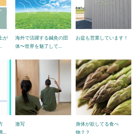
上が
海外で活躍する鍼灸の団
お盆も営業しています！
.
体〜世界を魅了して...
方
激写
身体が欲してる食べ
..
物？？