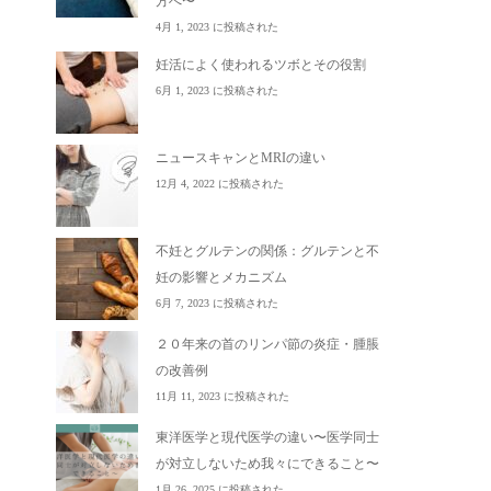
方へ〜
4月 1, 2023 に投稿された
妊活によく使われるツボとその役割
6月 1, 2023 に投稿された
ニュースキャンとMRIの違い
12月 4, 2022 に投稿された
不妊とグルテンの関係：グルテンと不
妊の影響とメカニズム
6月 7, 2023 に投稿された
２０年来の首のリンパ節の炎症・腫脹
の改善例
11月 11, 2023 に投稿された
東洋医学と現代医学の違い〜医学同士
が対立しないため我々にできること〜
1月 26, 2025 に投稿された