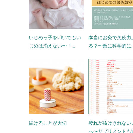
いじめっ子を叩いてもい
本当にお灸で免疫力
じめは消えない〜『...
る？〜既に科学的に..
続けることが大切
疲れが抜けきれない
へ〜サプリメントも適.