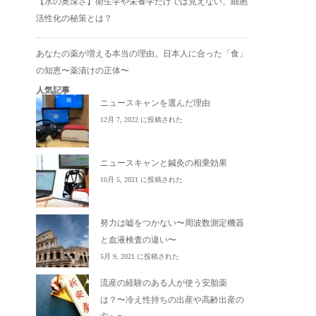
【水の奥深さ】衛生学や栄養学だけでは見えない、細胞
活性化の秘策とは？
あなたの薬が増える本当の理由。日本人に合った「食」
の知恵〜薬漬けの正体〜
人気記事
ニュースキャンを選んだ理由
12月 7, 2022 に投稿された
ニュースキャンと鍼灸の相乗効果
10月 5, 2021 に投稿された
努力は嘘をつかない〜周波数測定機器
と血液検査の違い〜
5月 9, 2021 に投稿された
流産の経験のある人が使う安胎薬
は？〜冷え性持ちの出産や高齢出産の