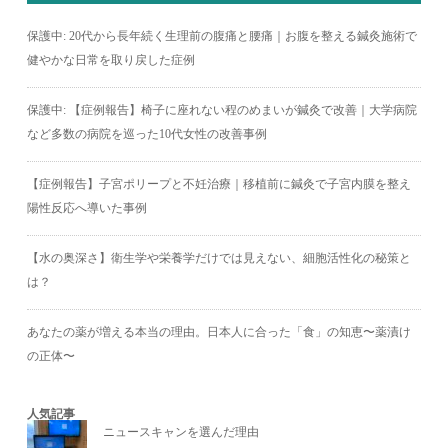
保護中: 20代から長年続く生理前の腹痛と腰痛｜お腹を整える鍼灸施術で
健やかな日常を取り戻した症例
保護中: 【症例報告】椅子に座れない程のめまいが鍼灸で改善｜大学病院
など多数の病院を巡った10代女性の改善事例
【症例報告】子宮ポリープと不妊治療｜移植前に鍼灸で子宮内膜を整え
陽性反応へ導いた事例
【水の奥深さ】衛生学や栄養学だけでは見えない、細胞活性化の秘策と
は？
あなたの薬が増える本当の理由。日本人に合った「食」の知恵〜薬漬け
の正体〜
人気記事
ニュースキャンを選んだ理由