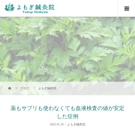
ブログ
よもぎ鍼灸院
薬もサプリも使わなくても血液検査の値が安定
した症例
2023.01.29
よもぎ鍼灸院