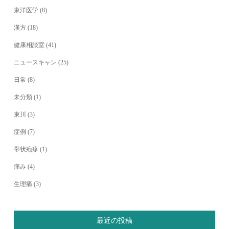
東洋医学
(8)
漢方
(18)
健康相談室
(41)
ニュースキャン
(25)
日常
(8)
未分類
(1)
東川
(3)
症例
(7)
帯状疱疹
(1)
痛み
(4)
生理痛
(3)
最近の投稿