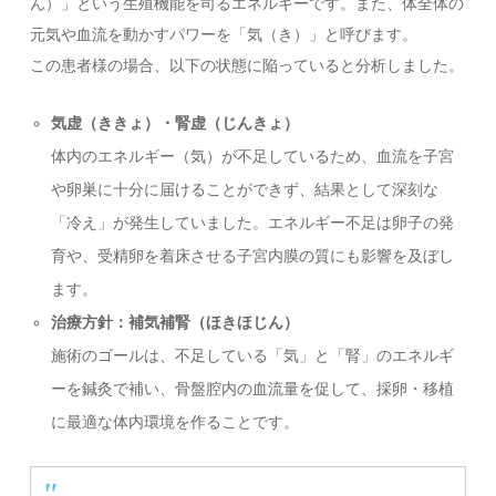
ん）」という生殖機能を司るエネルギーです。また、体全体の
元気や血流を動かすパワーを「気（き）」と呼びます。
この患者様の場合、以下の状態に陥っていると分析しました。
気虚（ききょ）・腎虚（じんきょ）
体内のエネルギー（気）が不足しているため、血流を子宮
や卵巣に十分に届けることができず、結果として深刻な
「冷え」が発生していました。エネルギー不足は卵子の発
育や、受精卵を着床させる子宮内膜の質にも影響を及ぼし
ます。
治療方針：補気補腎（ほきほじん）
施術のゴールは、不足している「気」と「腎」のエネルギ
ーを鍼灸で補い、骨盤腔内の血流量を促して、採卵・移植
に最適な体内環境を作ることです。