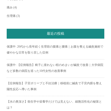
痛み
(4)
生理痛
(3)
最近の投稿
保護中: 20代から長年続く生理前の腹痛と腰痛｜お腹を整える鍼灸施術で
健やかな日常を取り戻した症例
保護中: 【症例報告】椅子に座れない程のめまいが鍼灸で改善｜大学病院
など多数の病院を巡った10代女性の改善事例
【症例報告】子宮ポリープと不妊治療｜移植前に鍼灸で子宮内膜を整え
陽性反応へ導いた事例
【水の奥深さ】衛生学や栄養学だけでは見えない、細胞活性化の秘策と
は？