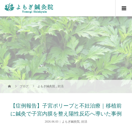
ブログ
よもぎ鍼灸院
,
妊活
【症例報告】子宮ポリープと不妊治療｜移植前
に鍼灸で子宮内膜を整え陽性反応へ導いた事例
2026.06.03
よもぎ鍼灸院
,
妊活