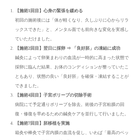
【施術1回目】心身の緊張を緩める
初回の施術後には「体が軽くなり、久しぶりに心からリラ
ックスできた」と、メンタル面でも前向きな変化を実感し
ていただけました。
【施術2回目】翌日に採卵 ⇒ 「良好胚」の凍結に成功
鍼灸によって卵巣まわりの血流が一時的に高まった状態で
採卵に臨んだ結果、お体のコンディションが整っていたこ
ともあり、状態の良い「良好胚」を確保・凍結することが
できました。
【施術4回目】子宮ポリープの切除手術
病院にて予定通りポリープを除去。術後の子宮粘膜の回
復・修復を早めるための鍼灸ケアを並行して行いました。
【施術7回目】胚移植を実施
箱灸や棒灸で子宮内膜の血流を促し、いわば「最高のベッ