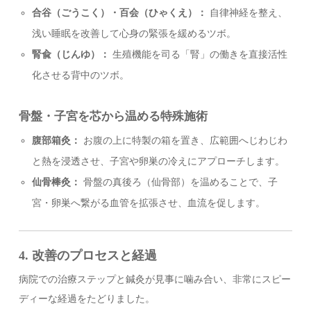
合谷（ごうこく）・百会（ひゃくえ）：
自律神経を整え、
浅い睡眠を改善して心身の緊張を緩めるツボ。
腎兪（じんゆ）：
生殖機能を司る「腎」の働きを直接活性
化させる背中のツボ。
骨盤・子宮を芯から温める特殊施術
腹部箱灸：
お腹の上に特製の箱を置き、広範囲へじわじわ
と熱を浸透させ、子宮や卵巣の冷えにアプローチします。
仙骨棒灸：
骨盤の真後ろ（仙骨部）を温めることで、子
宮・卵巣へ繋がる血管を拡張させ、血流を促します。
4. 改善のプロセスと経過
病院での治療ステップと鍼灸が見事に噛み合い、非常にスピー
ディーな経過をたどりました。