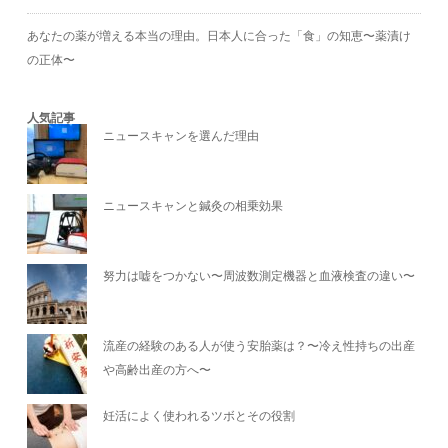
あなたの薬が増える本当の理由。日本人に合った「食」の知恵〜薬漬け
の正体〜
人気記事
ニュースキャンを選んだ理由
ニュースキャンと鍼灸の相乗効果
努力は嘘をつかない〜周波数測定機器と血液検査の違い〜
流産の経験のある人が使う安胎薬は？〜冷え性持ちの出産
や高齢出産の方へ〜
妊活によく使われるツボとその役割