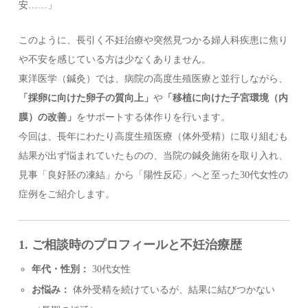
安……」
このように、長引く不妊治療や突然見つかる婦人科疾患に焦り
や不安を感じている方は少なくありません。
東洋医学（鍼灸）では、病院の高度生殖医療と並行しながら、
「採卵に向けた卵子の質向上」
や
「移植に向けた子宮環境（内
膜）の改善」
をサポートする体作りを行います。
今回は、長年にわたり高度生殖医療（体外受精）に取り組むも
結果が出ず悩まれていたものの、当院の鍼灸施術を取り入れ、
見事「良好胚の凍結」から「陽性反応」へと至った30代女性の
症例をご紹介します。
1. ご相談時のプロフィールと不妊治療歴
年代・性別：
30代女性
お悩み：
体外受精を続けているが、結果に結びつかない