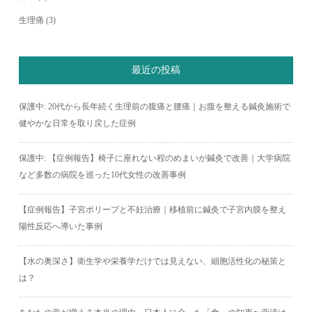
生理痛
(3)
最近の投稿
保護中: 20代から長年続く生理前の腹痛と腰痛｜お腹を整える鍼灸施術で
健やかな日常を取り戻した症例
保護中: 【症例報告】椅子に座れない程のめまいが鍼灸で改善｜大学病院
など多数の病院を巡った10代女性の改善事例
【症例報告】子宮ポリープと不妊治療｜移植前に鍼灸で子宮内膜を整え
陽性反応へ導いた事例
【水の奥深さ】衛生学や栄養学だけでは見えない、細胞活性化の秘策と
は？