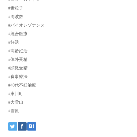
#素粒子
#周波数
#バイオレゾナンス
#統合医療
#妊活
#高齢妊活
#体外受精
#顕微受精
#食事療法
#40代不妊治療
#東川町
#大雪山
#雪原