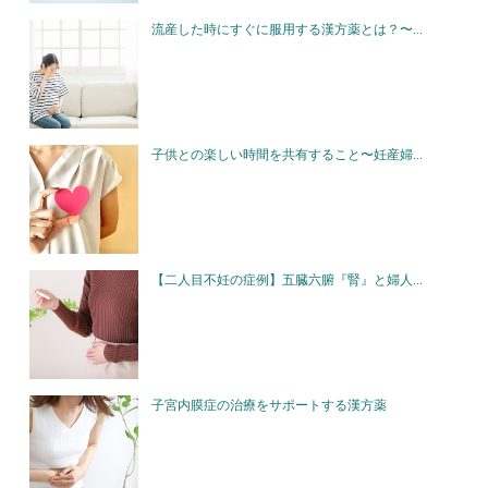
流産した時にすぐに服用する漢方薬とは？〜...
子供との楽しい時間を共有すること〜妊産婦...
【二人目不妊の症例】五臓六腑『腎』と婦人...
子宮内膜症の治療をサポートする漢方薬