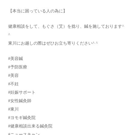
【本当に困っている人の為に】
健康相談をして、もぐさ（艾）を捻り、鍼を施しております^
^
東川にお越しの際はぜひお立ち寄りください^ ^
#美容鍼
#予防医療
#美容
#不妊
#妊娠サポート
#女性鍼灸師
#東川
#ヨモギ鍼灸院
#健康相談出来る鍼灸院
#ニュースキャン