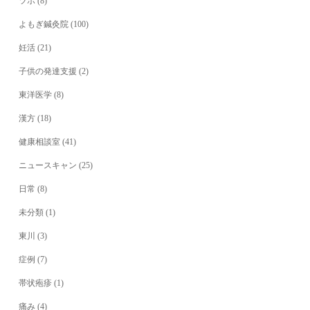
ツボ
(8)
よもぎ鍼灸院
(100)
妊活
(21)
子供の発達支援
(2)
東洋医学
(8)
漢方
(18)
健康相談室
(41)
ニュースキャン
(25)
日常
(8)
未分類
(1)
東川
(3)
症例
(7)
帯状疱疹
(1)
痛み
(4)