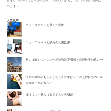
あなたの薬が増える本当の理由。日本人に合った「食」の知恵〜薬漬け
の正体〜
人気記事
ニュースキャンを選んだ理由
ニュースキャンと鍼灸の相乗効果
努力は嘘をつかない〜周波数測定機器と血液検査の違い〜
流産の経験のある人が使う安胎薬は？〜冷え性持ちの出産
や高齢出産の方へ〜
妊活によく使われるツボとその役割