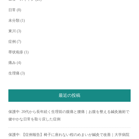
日常
(8)
未分類
(1)
東川
(3)
症例
(7)
帯状疱疹
(1)
痛み
(4)
生理痛
(3)
最近の投稿
保護中: 20代から長年続く生理前の腹痛と腰痛｜お腹を整える鍼灸施術で
健やかな日常を取り戻した症例
保護中: 【症例報告】椅子に座れない程のめまいが鍼灸で改善｜大学病院