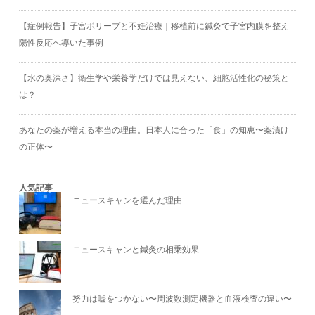
【症例報告】子宮ポリープと不妊治療｜移植前に鍼灸で子宮内膜を整え
陽性反応へ導いた事例
【水の奥深さ】衛生学や栄養学だけでは見えない、細胞活性化の秘策と
は？
あなたの薬が増える本当の理由。日本人に合った「食」の知恵〜薬漬け
の正体〜
人気記事
ニュースキャンを選んだ理由
ニュースキャンと鍼灸の相乗効果
努力は嘘をつかない〜周波数測定機器と血液検査の違い〜