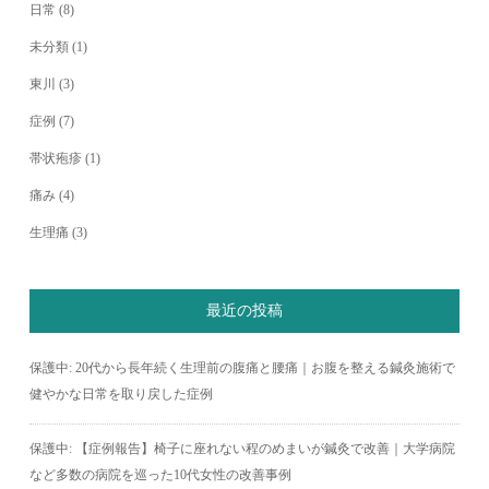
日常
(8)
未分類
(1)
東川
(3)
症例
(7)
帯状疱疹
(1)
痛み
(4)
生理痛
(3)
最近の投稿
保護中: 20代から長年続く生理前の腹痛と腰痛｜お腹を整える鍼灸施術で
健やかな日常を取り戻した症例
保護中: 【症例報告】椅子に座れない程のめまいが鍼灸で改善｜大学病院
など多数の病院を巡った10代女性の改善事例