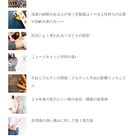
流産の経験のある人が使う安胎薬は？〜冷え性持ちの出産
や高齢出産の方へ〜
妊活によく使われるツボとその役割
ニュースキャンとMRIの違い
不妊とグルテンの関係：グルテンと不妊の影響とメカニズ
ム
２０年来の首のリンパ節の炎症・腫脹の改善例
生理痛の強い痛みに対して使う漢方薬