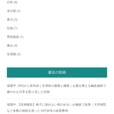
日常
(8)
未分類
(1)
東川
(3)
症例
(7)
帯状疱疹
(1)
痛み
(4)
生理痛
(3)
最近の投稿
保護中: 20代から長年続く生理前の腹痛と腰痛｜お腹を整える鍼灸施術で
健やかな日常を取り戻した症例
保護中: 【症例報告】椅子に座れない程のめまいが鍼灸で改善｜大学病院
など多数の病院を巡った10代女性の改善事例