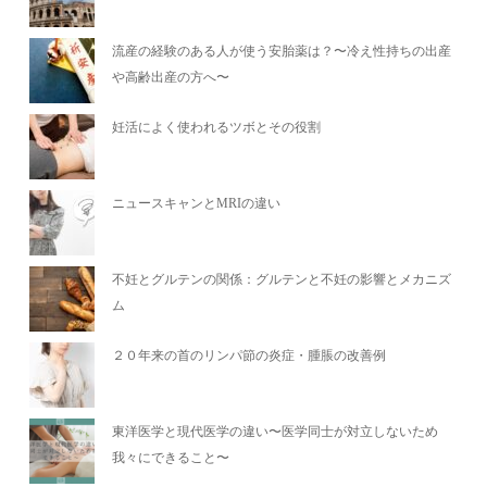
流産の経験のある人が使う安胎薬は？〜冷え性持ちの出産
や高齢出産の方へ〜
妊活によく使われるツボとその役割
ニュースキャンとMRIの違い
不妊とグルテンの関係：グルテンと不妊の影響とメカニズ
ム
２０年来の首のリンパ節の炎症・腫脹の改善例
東洋医学と現代医学の違い〜医学同士が対立しないため
我々にできること〜