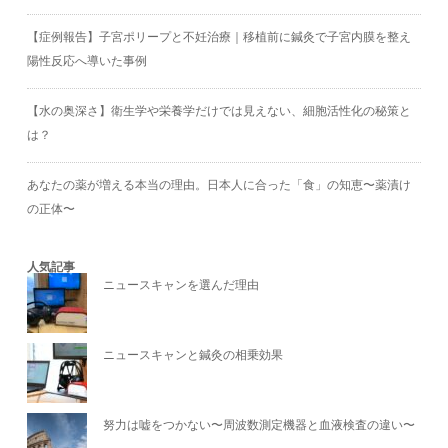
【症例報告】子宮ポリープと不妊治療｜移植前に鍼灸で子宮内膜を整え
陽性反応へ導いた事例
【水の奥深さ】衛生学や栄養学だけでは見えない、細胞活性化の秘策と
は？
あなたの薬が増える本当の理由。日本人に合った「食」の知恵〜薬漬け
の正体〜
人気記事
ニュースキャンを選んだ理由
ニュースキャンと鍼灸の相乗効果
努力は嘘をつかない〜周波数測定機器と血液検査の違い〜