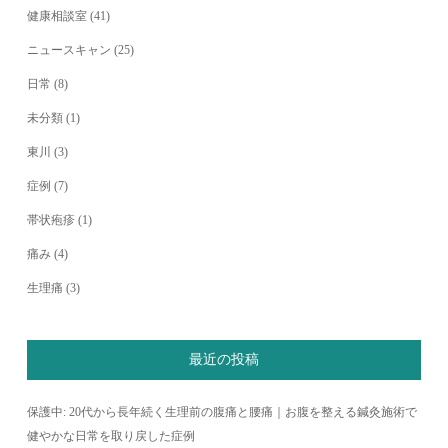
健康相談室
(41)
ニュースキャン
(25)
日常
(8)
未分類
(1)
東川
(3)
症例
(7)
帯状疱疹
(1)
痛み
(4)
生理痛
(3)
最近の投稿
保護中: 20代から長年続く生理前の腹痛と腰痛｜お腹を整える鍼灸施術で
健やかな日常を取り戻した症例