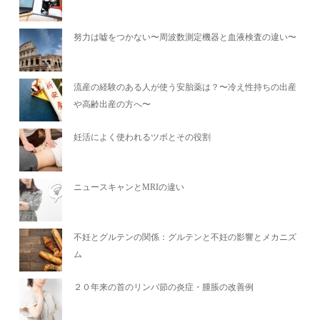
努力は嘘をつかない〜周波数測定機器と血液検査の違い〜
流産の経験のある人が使う安胎薬は？〜冷え性持ちの出産
や高齢出産の方へ〜
妊活によく使われるツボとその役割
ニュースキャンとMRIの違い
不妊とグルテンの関係：グルテンと不妊の影響とメカニズ
ム
２０年来の首のリンパ節の炎症・腫脹の改善例