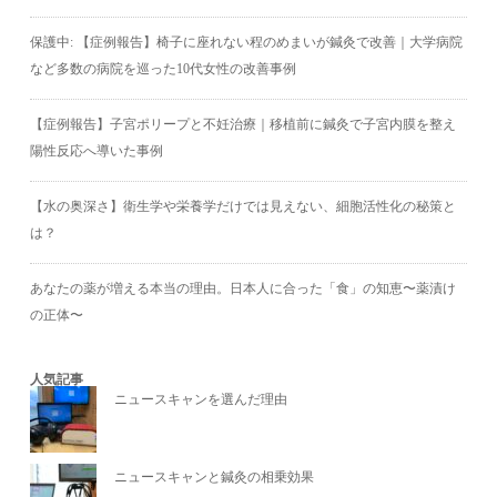
保護中: 【症例報告】椅子に座れない程のめまいが鍼灸で改善｜大学病院
など多数の病院を巡った10代女性の改善事例
【症例報告】子宮ポリープと不妊治療｜移植前に鍼灸で子宮内膜を整え
陽性反応へ導いた事例
【水の奥深さ】衛生学や栄養学だけでは見えない、細胞活性化の秘策と
は？
あなたの薬が増える本当の理由。日本人に合った「食」の知恵〜薬漬け
の正体〜
人気記事
ニュースキャンを選んだ理由
ニュースキャンと鍼灸の相乗効果