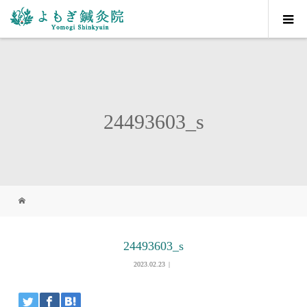
24493603_s
24493603_s
2023.02.23