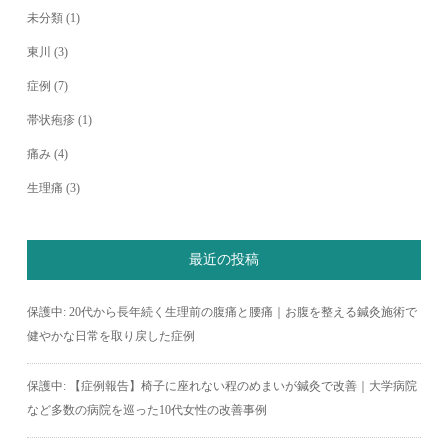
未分類
(1)
東川
(3)
症例
(7)
帯状疱疹
(1)
痛み
(4)
生理痛
(3)
最近の投稿
保護中: 20代から長年続く生理前の腹痛と腰痛｜お腹を整える鍼灸施術で
健やかな日常を取り戻した症例
保護中: 【症例報告】椅子に座れない程のめまいが鍼灸で改善｜大学病院
など多数の病院を巡った10代女性の改善事例