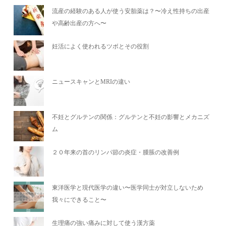
流産の経験のある人が使う安胎薬は？〜冷え性持ちの出産
や高齢出産の方へ〜
妊活によく使われるツボとその役割
ニュースキャンとMRIの違い
不妊とグルテンの関係：グルテンと不妊の影響とメカニズ
ム
２０年来の首のリンパ節の炎症・腫脹の改善例
東洋医学と現代医学の違い〜医学同士が対立しないため
我々にできること〜
生理痛の強い痛みに対して使う漢方薬