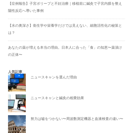
【症例報告】子宮ポリープと不妊治療｜移植前に鍼灸で子宮内膜を整え
陽性反応へ導いた事例
【水の奥深さ】衛生学や栄養学だけでは見えない、細胞活性化の秘策と
は？
あなたの薬が増える本当の理由。日本人に合った「食」の知恵〜薬漬け
の正体〜
人気記事
ニュースキャンを選んだ理由
ニュースキャンと鍼灸の相乗効果
努力は嘘をつかない〜周波数測定機器と血液検査の違い〜