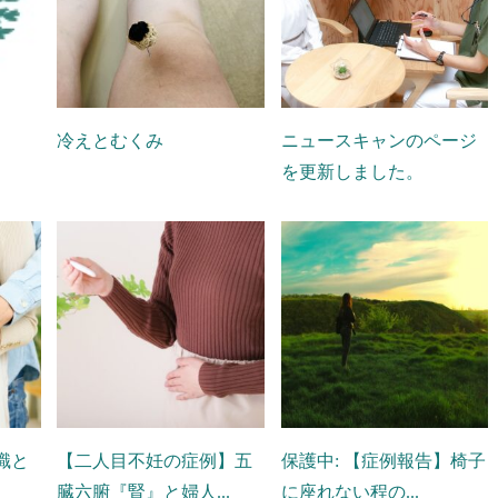
冷えとむくみ
ニュースキャンのページ
を更新しました。
識と
【二人目不妊の症例】五
保護中: 【症例報告】椅子
臓六腑『腎』と婦人...
に座れない程の...