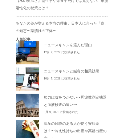
【水の奥深さ】衛生学や栄養学だけでは見えない、細胞
活性化の秘策とは？
あなたの薬が増える本当の理由。日本人に合った「食」
の知恵〜薬漬けの正体〜
人気記事
ニュースキャンを選んだ理由
12月 7, 2022 に投稿された
ニュースキャンと鍼灸の相乗効果
10月 5, 2021 に投稿された
努力は嘘をつかない〜周波数測定機器
と血液検査の違い〜
5月 9, 2021 に投稿された
流産の経験のある人が使う安胎薬
は？〜冷え性持ちの出産や高齢出産の