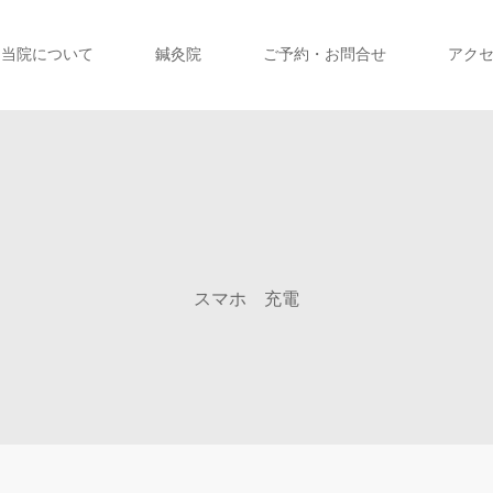
当院について
鍼灸院
ご予約・お問合せ
アク
スマホ 充電