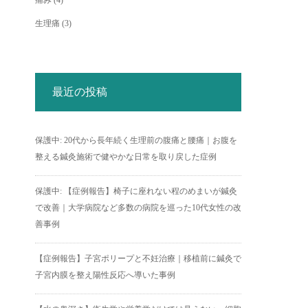
痛み
(4)
生理痛
(3)
最近の投稿
保護中: 20代から長年続く生理前の腹痛と腰痛｜お腹を
整える鍼灸施術で健やかな日常を取り戻した症例
保護中: 【症例報告】椅子に座れない程のめまいが鍼灸
で改善｜大学病院など多数の病院を巡った10代女性の改
善事例
【症例報告】子宮ポリープと不妊治療｜移植前に鍼灸で
子宮内膜を整え陽性反応へ導いた事例