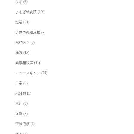
ツボ
(8)
よもぎ鍼灸院
(100)
妊活
(21)
子供の発達支援
(2)
東洋医学
(8)
漢方
(18)
健康相談室
(41)
ニュースキャン
(25)
日常
(8)
未分類
(1)
東川
(3)
症例
(7)
帯状疱疹
(1)