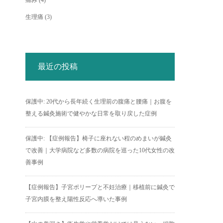
痛み
(4)
生理痛
(3)
最近の投稿
保護中: 20代から長年続く生理前の腹痛と腰痛｜お腹を
整える鍼灸施術で健やかな日常を取り戻した症例
保護中: 【症例報告】椅子に座れない程のめまいが鍼灸
で改善｜大学病院など多数の病院を巡った10代女性の改
善事例
【症例報告】子宮ポリープと不妊治療｜移植前に鍼灸で
子宮内膜を整え陽性反応へ導いた事例