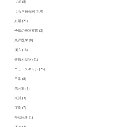
ツボ
(8)
よもぎ鍼灸院
(100)
妊活
(21)
子供の発達支援
(2)
東洋医学
(8)
漢方
(18)
健康相談室
(41)
ニュースキャン
(25)
日常
(8)
未分類
(1)
東川
(3)
症例
(7)
帯状疱疹
(1)