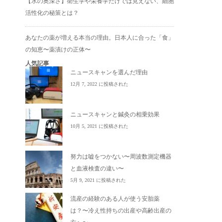
【水の奥深さ】衛生学や栄養学だけでは見えない、細胞
活性化の秘策とは？
あなたの薬が増える本当の理由。日本人に合った「食」
の知恵〜薬漬けの正体〜
人気記事
ニュースキャンを選んだ理由
12月 7, 2022 に投稿された
ニュースキャンと鍼灸の相乗効果
10月 5, 2021 に投稿された
努力は嘘をつかない〜周波数測定機器
と血液検査の違い〜
5月 9, 2021 に投稿された
流産の経験のある人が使う安胎薬
は？〜冷え性持ちの出産や高齢出産の