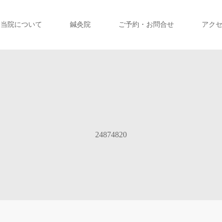
当院について
鍼灸院
ご予約・お問合せ
アク
24874820