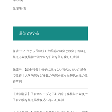
痛み
(4)
生理痛
(3)
最近の投稿
保護中: 20代から長年続く生理前の腹痛と腰痛｜お腹を
整える鍼灸施術で健やかな日常を取り戻した症例
保護中: 【症例報告】椅子に座れない程のめまいが鍼灸
で改善｜大学病院など多数の病院を巡った10代女性の改
善事例
【症例報告】子宮ポリープと不妊治療｜移植前に鍼灸で
子宮内膜を整え陽性反応へ導いた事例