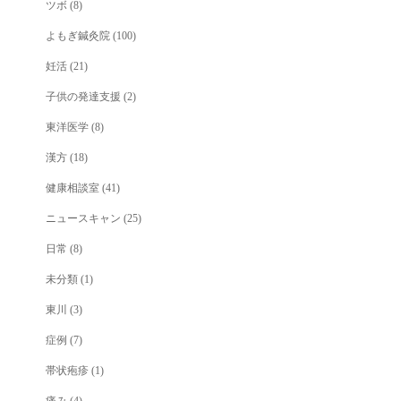
ツボ
(8)
よもぎ鍼灸院
(100)
妊活
(21)
子供の発達支援
(2)
東洋医学
(8)
漢方
(18)
健康相談室
(41)
ニュースキャン
(25)
日常
(8)
未分類
(1)
東川
(3)
症例
(7)
帯状疱疹
(1)