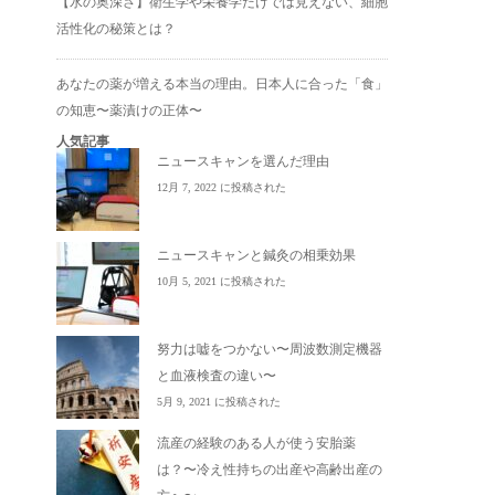
【水の奥深さ】衛生学や栄養学だけでは見えない、細胞
活性化の秘策とは？
あなたの薬が増える本当の理由。日本人に合った「食」
の知恵〜薬漬けの正体〜
人気記事
ニュースキャンを選んだ理由
12月 7, 2022 に投稿された
ニュースキャンと鍼灸の相乗効果
10月 5, 2021 に投稿された
努力は嘘をつかない〜周波数測定機器
と血液検査の違い〜
5月 9, 2021 に投稿された
流産の経験のある人が使う安胎薬
は？〜冷え性持ちの出産や高齢出産の