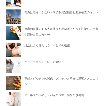
努力は嘘をつかない〜周波数測定機器と血液検査の違い〜
流産の経験のある人が使う安胎薬は？〜冷え性持ちの出産
や高齢出産の方へ〜
妊活によく使われるツボとその役割
ニュースキャンとMRIの違い
不妊とグルテンの関係：グルテンと不妊の影響とメカニズ
ム
２０年来の首のリンパ節の炎症・腫脹の改善例