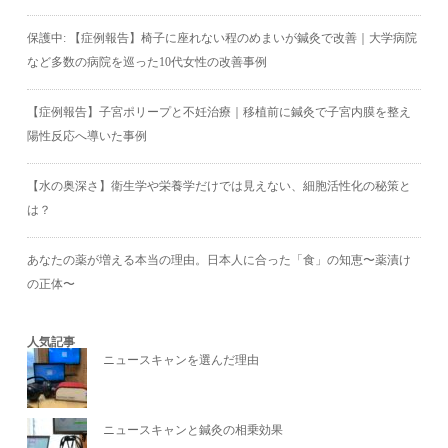
保護中: 【症例報告】椅子に座れない程のめまいが鍼灸で改善｜大学病院
など多数の病院を巡った10代女性の改善事例
【症例報告】子宮ポリープと不妊治療｜移植前に鍼灸で子宮内膜を整え
陽性反応へ導いた事例
【水の奥深さ】衛生学や栄養学だけでは見えない、細胞活性化の秘策と
は？
あなたの薬が増える本当の理由。日本人に合った「食」の知恵〜薬漬け
の正体〜
人気記事
ニュースキャンを選んだ理由
ニュースキャンと鍼灸の相乗効果