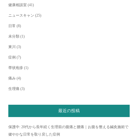
健康相談室
(41)
ニュースキャン
(25)
日常
(8)
未分類
(1)
東川
(3)
症例
(7)
帯状疱疹
(1)
痛み
(4)
生理痛
(3)
最近の投稿
保護中: 20代から長年続く生理前の腹痛と腰痛｜お腹を整える鍼灸施術で
健やかな日常を取り戻した症例