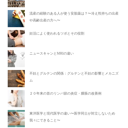
流産の経験のある人が使う安胎薬は？〜冷え性持ちの出産
や高齢出産の方へ〜
妊活によく使われるツボとその役割
ニュースキャンとMRIの違い
不妊とグルテンの関係：グルテンと不妊の影響とメカニズ
ム
２０年来の首のリンパ節の炎症・腫脹の改善例
東洋医学と現代医学の違い〜医学同士が対立しないため
我々にできること〜