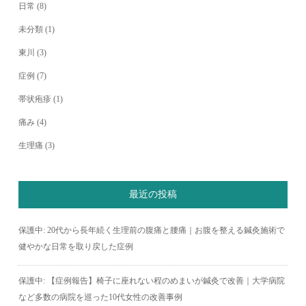
日常
(8)
未分類
(1)
東川
(3)
症例
(7)
帯状疱疹
(1)
痛み
(4)
生理痛
(3)
最近の投稿
保護中: 20代から長年続く生理前の腹痛と腰痛｜お腹を整える鍼灸施術で
健やかな日常を取り戻した症例
保護中: 【症例報告】椅子に座れない程のめまいが鍼灸で改善｜大学病院
など多数の病院を巡った10代女性の改善事例