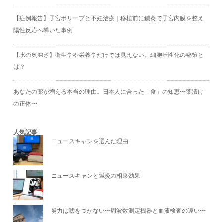
【症例報告】子宮ポリープと不妊治療｜移植前に鍼灸で子宮内膜を整え
陽性反応へ導いた事例
【水の奥深さ】衛生学や栄養学だけでは見えない、細胞活性化の秘策と
は？
あなたの薬が増える本当の理由。日本人に合った「食」の知恵〜薬漬け
の正体〜
人気記事
ニュースキャンを選んだ理由
ニュースキャンと鍼灸の相乗効果
努力は嘘をつかない〜周波数測定機器と血液検査の違い〜