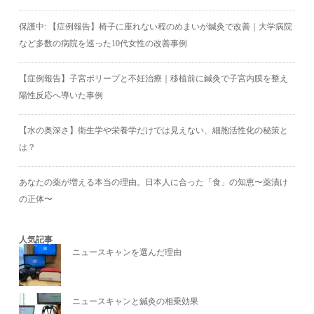
保護中: 【症例報告】椅子に座れない程のめまいが鍼灸で改善｜大学病院
など多数の病院を巡った10代女性の改善事例
【症例報告】子宮ポリープと不妊治療｜移植前に鍼灸で子宮内膜を整え
陽性反応へ導いた事例
【水の奥深さ】衛生学や栄養学だけでは見えない、細胞活性化の秘策と
は？
あなたの薬が増える本当の理由。日本人に合った「食」の知恵〜薬漬け
の正体〜
人気記事
ニュースキャンを選んだ理由
ニュースキャンと鍼灸の相乗効果