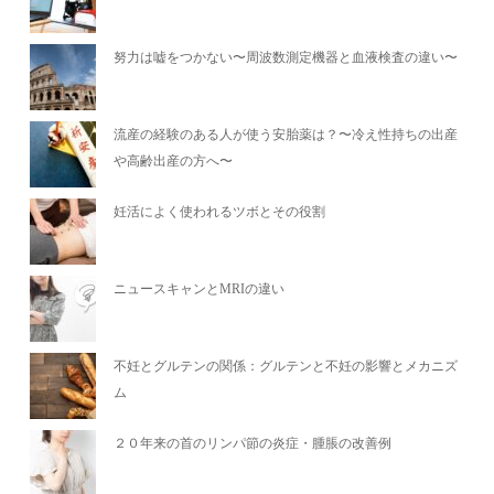
努力は嘘をつかない〜周波数測定機器と血液検査の違い〜
流産の経験のある人が使う安胎薬は？〜冷え性持ちの出産
や高齢出産の方へ〜
妊活によく使われるツボとその役割
ニュースキャンとMRIの違い
不妊とグルテンの関係：グルテンと不妊の影響とメカニズ
ム
２０年来の首のリンパ節の炎症・腫脹の改善例