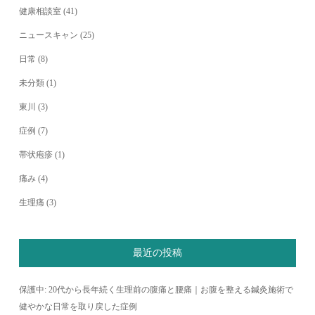
健康相談室
(41)
ニュースキャン
(25)
日常
(8)
未分類
(1)
東川
(3)
症例
(7)
帯状疱疹
(1)
痛み
(4)
生理痛
(3)
最近の投稿
保護中: 20代から長年続く生理前の腹痛と腰痛｜お腹を整える鍼灸施術で
健やかな日常を取り戻した症例