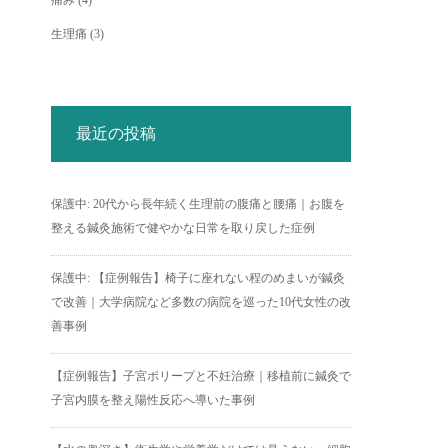
痛み
(4)
生理痛
(3)
最近の投稿
保護中: 20代から長年続く生理前の腹痛と腰痛｜お腹を
整える鍼灸施術で健やかな日常を取り戻した症例
保護中: 【症例報告】椅子に座れない程のめまいが鍼灸
で改善｜大学病院など多数の病院を巡った10代女性の改
善事例
【症例報告】子宮ポリープと不妊治療｜移植前に鍼灸で
子宮内膜を整え陽性反応へ導いた事例