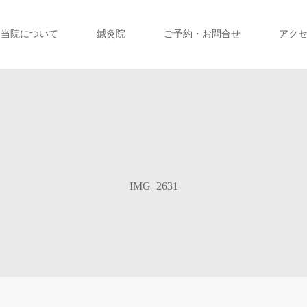
当院について
鍼灸院
ご予約・お問合せ
アク
IMG_2631