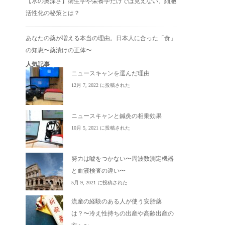
【水の奥深さ】衛生学や栄養学だけでは見えない、細胞
活性化の秘策とは？
あなたの薬が増える本当の理由。日本人に合った「食」
の知恵〜薬漬けの正体〜
人気記事
ニュースキャンを選んだ理由
12月 7, 2022 に投稿された
ニュースキャンと鍼灸の相乗効果
10月 5, 2021 に投稿された
努力は嘘をつかない〜周波数測定機器
と血液検査の違い〜
5月 9, 2021 に投稿された
流産の経験のある人が使う安胎薬
は？〜冷え性持ちの出産や高齢出産の