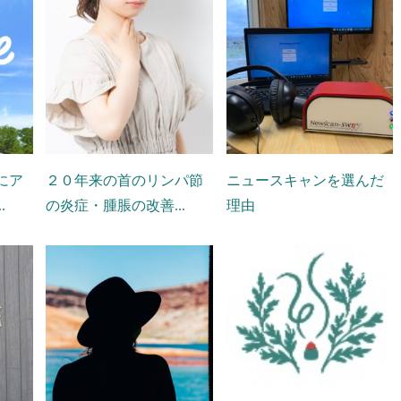
にア
２０年来の首のリンパ節
ニュースキャンを選んだ
.
の炎症・腫脹の改善...
理由