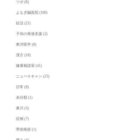
ツボ
(8)
よもぎ鍼灸院
(100)
妊活
(21)
子供の発達支援
(2)
東洋医学
(8)
漢方
(18)
健康相談室
(41)
ニュースキャン
(25)
日常
(8)
未分類
(1)
東川
(3)
症例
(7)
帯状疱疹
(1)