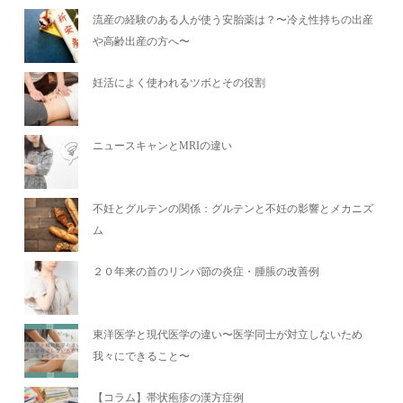
流産の経験のある人が使う安胎薬は？〜冷え性持ちの出産
や高齢出産の方へ〜
妊活によく使われるツボとその役割
ニュースキャンとMRIの違い
不妊とグルテンの関係：グルテンと不妊の影響とメカニズ
ム
２０年来の首のリンパ節の炎症・腫脹の改善例
東洋医学と現代医学の違い〜医学同士が対立しないため
我々にできること〜
【コラム】帯状疱疹の漢方症例