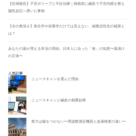
【症例報告】子宮ポリープと不妊治療｜移植前に鍼灸で子宮内膜を整え
陽性反応へ導いた事例
【水の奥深さ】衛生学や栄養学だけでは見えない、細胞活性化の秘策と
は？
あなたの薬が増える本当の理由。日本人に合った「食」の知恵〜薬漬け
の正体〜
人気記事
ニュースキャンを選んだ理由
ニュースキャンと鍼灸の相乗効果
努力は嘘をつかない〜周波数測定機器と血液検査の違い〜