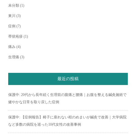
未分類
(1)
東川
(3)
症例
(7)
帯状疱疹
(1)
痛み
(4)
生理痛
(3)
最近の投稿
保護中: 20代から長年続く生理前の腹痛と腰痛｜お腹を整える鍼灸施術で
健やかな日常を取り戻した症例
保護中: 【症例報告】椅子に座れない程のめまいが鍼灸で改善｜大学病院
など多数の病院を巡った10代女性の改善事例