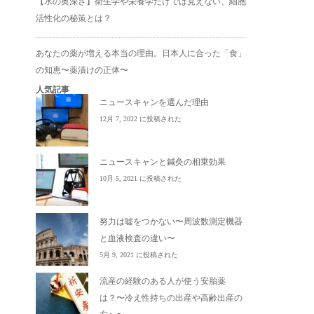
【水の奥深さ】衛生学や栄養学だけでは見えない、細胞
活性化の秘策とは？
あなたの薬が増える本当の理由。日本人に合った「食」
の知恵〜薬漬けの正体〜
人気記事
ニュースキャンを選んだ理由
12月 7, 2022 に投稿された
ニュースキャンと鍼灸の相乗効果
10月 5, 2021 に投稿された
努力は嘘をつかない〜周波数測定機器
と血液検査の違い〜
5月 9, 2021 に投稿された
流産の経験のある人が使う安胎薬
は？〜冷え性持ちの出産や高齢出産の