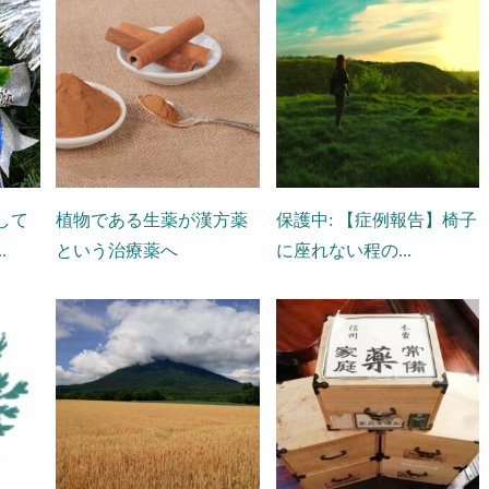
して
植物である生薬が漢方薬
保護中: 【症例報告】椅子
.
という治療薬へ
に座れない程の...