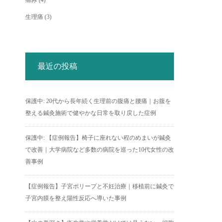
痛み
(4)
生理痛
(3)
最近の投稿
保護中: 20代から長年続く生理前の腹痛と腰痛｜お腹を
整える鍼灸施術で健やかな日常を取り戻した症例
保護中: 【症例報告】椅子に座れない程のめまいが鍼灸
で改善｜大学病院など多数の病院を巡った10代女性の改
善事例
【症例報告】子宮ポリープと不妊治療｜移植前に鍼灸で
子宮内膜を整え陽性反応へ導いた事例