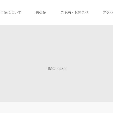
当院について
鍼灸院
ご予約・お問合せ
アク
IMG_6236