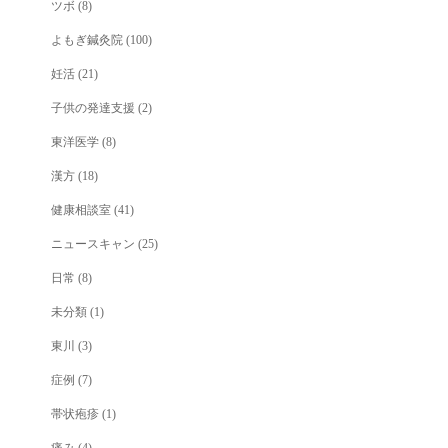
ツボ
(8)
よもぎ鍼灸院
(100)
妊活
(21)
子供の発達支援
(2)
東洋医学
(8)
漢方
(18)
健康相談室
(41)
ニュースキャン
(25)
日常
(8)
未分類
(1)
東川
(3)
症例
(7)
帯状疱疹
(1)