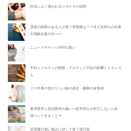
妊活によく使われるツボとその役割
流産の経験のある人が使う安胎薬は？〜冷え性持ちの出産
や高齢出産の方へ〜
ニュースキャンとMRIの違い
不妊とグルテンの関係：グルテンと不妊の影響とメカニズ
ム
２０年来の首のリンパ節の炎症・腫脹の改善例
東洋医学と現代医学の違い〜医学同士が対立しないため
我々にできること〜
生理痛の強い痛みに対して使う漢方薬