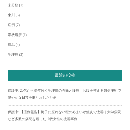
未分類
(1)
東川
(3)
症例
(7)
帯状疱疹
(1)
痛み
(4)
生理痛
(3)
最近の投稿
保護中: 20代から長年続く生理前の腹痛と腰痛｜お腹を整える鍼灸施術で
健やかな日常を取り戻した症例
保護中: 【症例報告】椅子に座れない程のめまいが鍼灸で改善｜大学病院
など多数の病院を巡った10代女性の改善事例