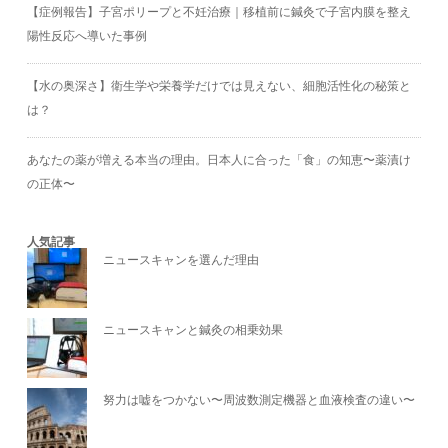
【症例報告】子宮ポリープと不妊治療｜移植前に鍼灸で子宮内膜を整え
陽性反応へ導いた事例
【水の奥深さ】衛生学や栄養学だけでは見えない、細胞活性化の秘策と
は？
あなたの薬が増える本当の理由。日本人に合った「食」の知恵〜薬漬け
の正体〜
人気記事
ニュースキャンを選んだ理由
ニュースキャンと鍼灸の相乗効果
努力は嘘をつかない〜周波数測定機器と血液検査の違い〜