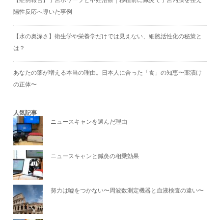
【症例報告】子宮ポリープと不妊治療｜移植前に鍼灸で子宮内膜を整え
陽性反応へ導いた事例
【水の奥深さ】衛生学や栄養学だけでは見えない、細胞活性化の秘策と
は？
あなたの薬が増える本当の理由。日本人に合った「食」の知恵〜薬漬け
の正体〜
人気記事
ニュースキャンを選んだ理由
ニュースキャンと鍼灸の相乗効果
努力は嘘をつかない〜周波数測定機器と血液検査の違い〜