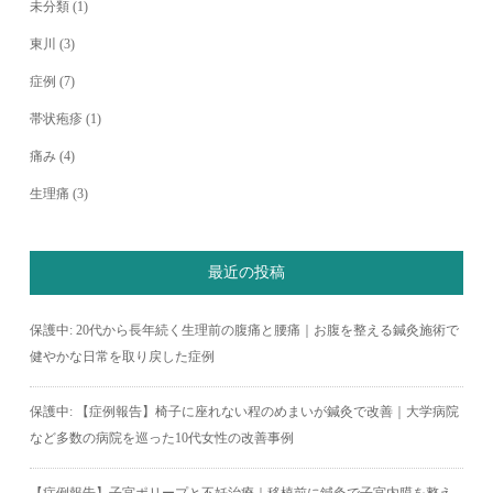
未分類
(1)
東川
(3)
症例
(7)
帯状疱疹
(1)
痛み
(4)
生理痛
(3)
最近の投稿
保護中: 20代から長年続く生理前の腹痛と腰痛｜お腹を整える鍼灸施術で
健やかな日常を取り戻した症例
保護中: 【症例報告】椅子に座れない程のめまいが鍼灸で改善｜大学病院
など多数の病院を巡った10代女性の改善事例