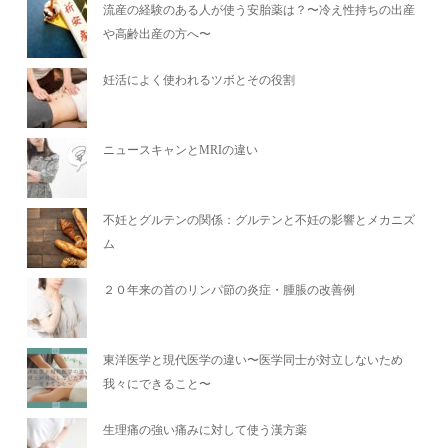
流産の経験のある人が使う安胎薬は？〜冷え性持ちの出産
や高齢出産の方へ〜
妊活によく使われるツボとその役割
ニュースキャンとMRIの違い
不妊とグルテンの関係：グルテンと不妊の影響とメカニズ
ム
２０年来の首のリンパ節の炎症・腫脹の改善例
東洋医学と現代医学の違い〜医学同士が対立しないため
我々にできること〜
生理痛の強い痛みに対して使う漢方薬