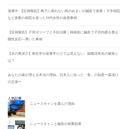
保護中: 【症例報告】椅子に座れない程のめまいが鍼灸で改善｜大学病院
など多数の病院を巡った10代女性の改善事例
【症例報告】子宮ポリープと不妊治療｜移植前に鍼灸で子宮内膜を整え
陽性反応へ導いた事例
【水の奥深さ】衛生学や栄養学だけでは見えない、細胞活性化の秘策と
は？
あなたの薬が増える本当の理由。日本人に合った「食」の知恵〜薬漬け
の正体〜
人気記事
ニュースキャンを選んだ理由
ニュースキャンと鍼灸の相乗効果