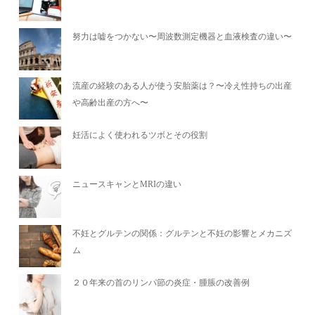
努力は嘘をつかない〜周波数測定機器と血液検査の違い〜
流産の経験のある人が使う安胎薬は？〜冷え性持ちの出産
や高齢出産の方へ〜
妊活によく使われるツボとその役割
ニュースキャンとMRIの違い
不妊とグルテンの関係：グルテンと不妊の影響とメカニズ
ム
２０年来の首のリンパ節の炎症・腫脹の改善例