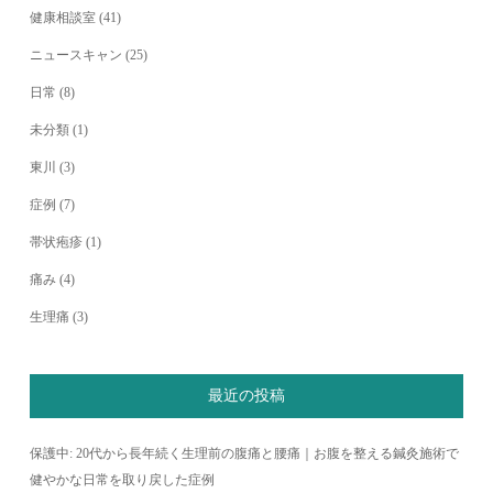
健康相談室
(41)
ニュースキャン
(25)
日常
(8)
未分類
(1)
東川
(3)
症例
(7)
帯状疱疹
(1)
痛み
(4)
生理痛
(3)
最近の投稿
保護中: 20代から長年続く生理前の腹痛と腰痛｜お腹を整える鍼灸施術で
健やかな日常を取り戻した症例