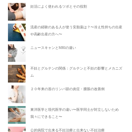
妊活によく使われるツボとその役割
流産の経験のある人が使う安胎薬は？〜冷え性持ちの出産
や高齢出産の方へ〜
ニュースキャンとMRIの違い
不妊とグルテンの関係：グルテンと不妊の影響とメカニズ
ム
２０年来の首のリンパ節の炎症・腫脹の改善例
東洋医学と現代医学の違い〜医学同士が対立しないため
我々にできること〜
公的病院で出来る不妊治療と出来ない不妊治療