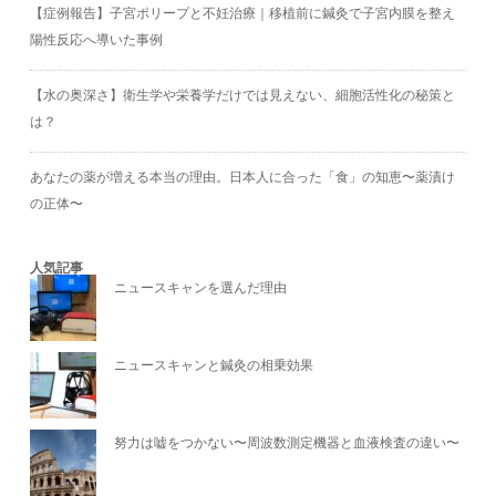
【症例報告】子宮ポリープと不妊治療｜移植前に鍼灸で子宮内膜を整え
陽性反応へ導いた事例
【水の奥深さ】衛生学や栄養学だけでは見えない、細胞活性化の秘策と
は？
あなたの薬が増える本当の理由。日本人に合った「食」の知恵〜薬漬け
の正体〜
人気記事
ニュースキャンを選んだ理由
ニュースキャンと鍼灸の相乗効果
努力は嘘をつかない〜周波数測定機器と血液検査の違い〜