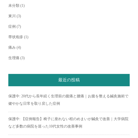
未分類
(1)
東川
(3)
症例
(7)
帯状疱疹
(1)
痛み
(4)
生理痛
(3)
最近の投稿
保護中: 20代から長年続く生理前の腹痛と腰痛｜お腹を整える鍼灸施術で
健やかな日常を取り戻した症例
保護中: 【症例報告】椅子に座れない程のめまいが鍼灸で改善｜大学病院
など多数の病院を巡った10代女性の改善事例