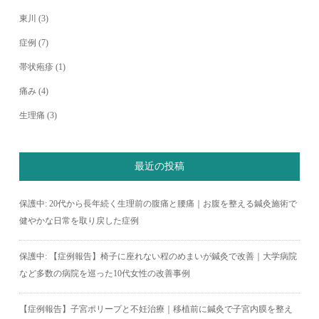
東川
(3)
症例
(7)
帯状疱疹
(1)
痛み
(4)
生理痛
(3)
最近の投稿
保護中: 20代から長年続く生理前の腹痛と腰痛｜お腹を整える鍼灸施術で
健やかな日常を取り戻した症例
保護中: 【症例報告】椅子に座れない程のめまいが鍼灸で改善｜大学病院
など多数の病院を巡った10代女性の改善事例
【症例報告】子宮ポリープと不妊治療｜移植前に鍼灸で子宮内膜を整え