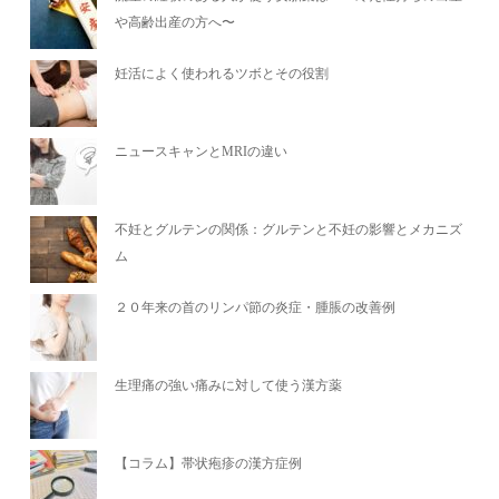
や高齢出産の方へ〜
妊活によく使われるツボとその役割
ニュースキャンとMRIの違い
不妊とグルテンの関係：グルテンと不妊の影響とメカニズ
ム
２０年来の首のリンパ節の炎症・腫脹の改善例
生理痛の強い痛みに対して使う漢方薬
【コラム】帯状疱疹の漢方症例