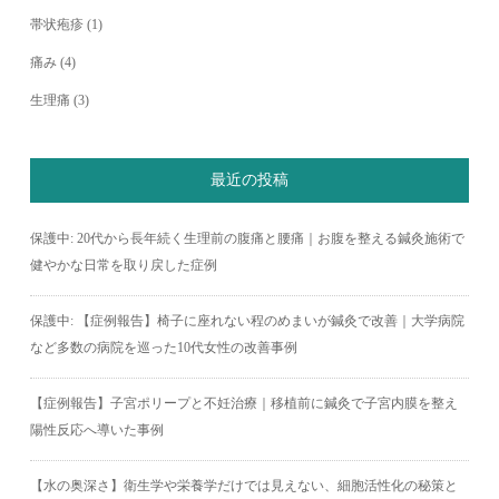
帯状疱疹
(1)
痛み
(4)
生理痛
(3)
最近の投稿
保護中: 20代から長年続く生理前の腹痛と腰痛｜お腹を整える鍼灸施術で
健やかな日常を取り戻した症例
保護中: 【症例報告】椅子に座れない程のめまいが鍼灸で改善｜大学病院
など多数の病院を巡った10代女性の改善事例
【症例報告】子宮ポリープと不妊治療｜移植前に鍼灸で子宮内膜を整え
陽性反応へ導いた事例
【水の奥深さ】衛生学や栄養学だけでは見えない、細胞活性化の秘策と