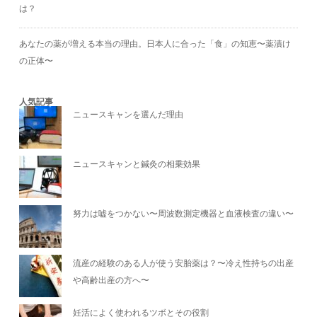
は？
あなたの薬が増える本当の理由。日本人に合った「食」の知恵〜薬漬け
の正体〜
人気記事
ニュースキャンを選んだ理由
ニュースキャンと鍼灸の相乗効果
努力は嘘をつかない〜周波数測定機器と血液検査の違い〜
流産の経験のある人が使う安胎薬は？〜冷え性持ちの出産
や高齢出産の方へ〜
妊活によく使われるツボとその役割