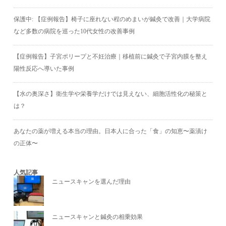
保護中: 【症例報告】椅子に座れない程のめまいが鍼灸で改善｜大学病院
など多数の病院を巡った10代女性の改善事例
【症例報告】子宮ポリープと不妊治療｜移植前に鍼灸で子宮内膜を整え
陽性反応へ導いた事例
【水の奥深さ】衛生学や栄養学だけでは見えない、細胞活性化の秘策と
は？
あなたの薬が増える本当の理由。日本人に合った「食」の知恵〜薬漬け
の正体〜
人気記事
ニュースキャンを選んだ理由
ニュースキャンと鍼灸の相乗効果