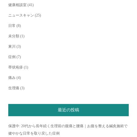
健康相談室
(41)
ニュースキャン
(25)
日常
(8)
未分類
(1)
東川
(3)
症例
(7)
帯状疱疹
(1)
痛み
(4)
生理痛
(3)
最近の投稿
保護中: 20代から長年続く生理前の腹痛と腰痛｜お腹を整える鍼灸施術で
健やかな日常を取り戻した症例