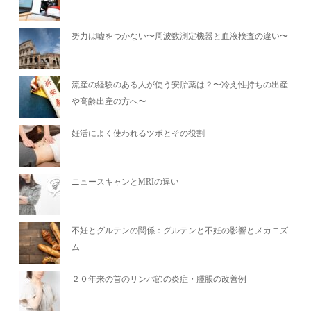
努力は嘘をつかない〜周波数測定機器と血液検査の違い〜
流産の経験のある人が使う安胎薬は？〜冷え性持ちの出産
や高齢出産の方へ〜
妊活によく使われるツボとその役割
ニュースキャンとMRIの違い
不妊とグルテンの関係：グルテンと不妊の影響とメカニズ
ム
２０年来の首のリンパ節の炎症・腫脹の改善例