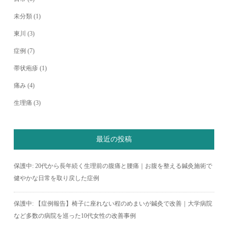
未分類
(1)
東川
(3)
症例
(7)
帯状疱疹
(1)
痛み
(4)
生理痛
(3)
最近の投稿
保護中: 20代から長年続く生理前の腹痛と腰痛｜お腹を整える鍼灸施術で
健やかな日常を取り戻した症例
保護中: 【症例報告】椅子に座れない程のめまいが鍼灸で改善｜大学病院
など多数の病院を巡った10代女性の改善事例