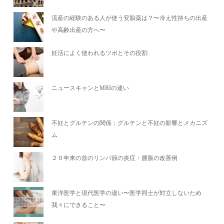
流産の経験のある人が使う安胎薬は？〜冷え性持ちの出産
や高齢出産の方へ〜
妊活によく使われるツボとその役割
ニュースキャンとMRIの違い
不妊とグルテンの関係：グルテンと不妊の影響とメカニズ
ム
２０年来の首のリンパ節の炎症・腫脹の改善例
東洋医学と現代医学の違い〜医学同士が対立しないため
我々にできること〜