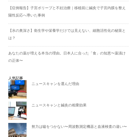
【症例報告】子宮ポリープと不妊治療｜移植前に鍼灸で子宮内膜を整え
陽性反応へ導いた事例
【水の奥深さ】衛生学や栄養学だけでは見えない、細胞活性化の秘策と
は？
あなたの薬が増える本当の理由。日本人に合った「食」の知恵〜薬漬け
の正体〜
人気記事
ニュースキャンを選んだ理由
ニュースキャンと鍼灸の相乗効果
努力は嘘をつかない〜周波数測定機器と血液検査の違い〜