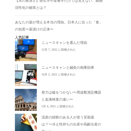
【水の奥深さ】衛生学や栄養学だけでは見えない、細胞
活性化の秘策とは？
あなたの薬が増える本当の理由。日本人に合った「食」
の知恵〜薬漬けの正体〜
人気記事
ニュースキャンを選んだ理由
12月 7, 2022 に投稿された
ニュースキャンと鍼灸の相乗効果
10月 5, 2021 に投稿された
努力は嘘をつかない〜周波数測定機器
と血液検査の違い〜
5月 9, 2021 に投稿された
流産の経験のある人が使う安胎薬
は？〜冷え性持ちの出産や高齢出産の