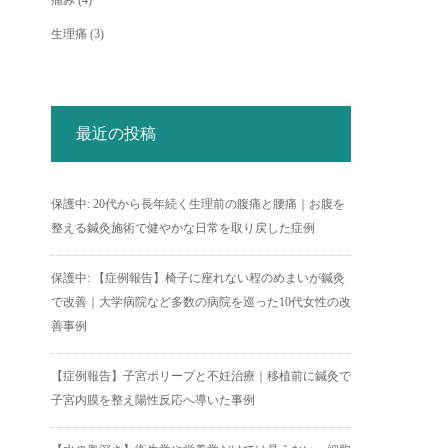
痛み
(4)
生理痛
(3)
最近の投稿
保護中: 20代から長年続く生理前の腹痛と腰痛｜お腹を
整える鍼灸施術で健やかな日常を取り戻した症例
保護中: 【症例報告】椅子に座れない程のめまいが鍼灸
で改善｜大学病院など多数の病院を巡った10代女性の改
善事例
【症例報告】子宮ポリープと不妊治療｜移植前に鍼灸で
子宮内膜を整え陽性反応へ導いた事例