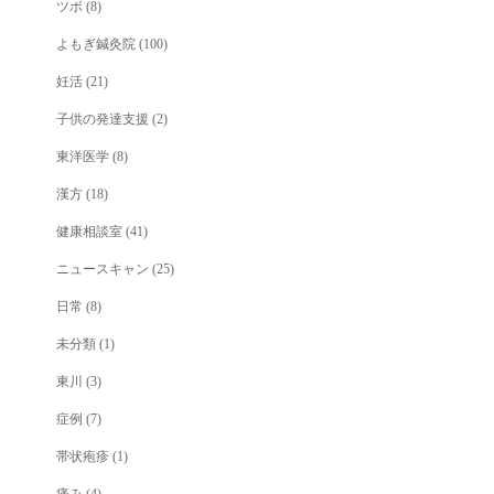
ツボ
(8)
よもぎ鍼灸院
(100)
妊活
(21)
子供の発達支援
(2)
東洋医学
(8)
漢方
(18)
健康相談室
(41)
ニュースキャン
(25)
日常
(8)
未分類
(1)
東川
(3)
症例
(7)
帯状疱疹
(1)