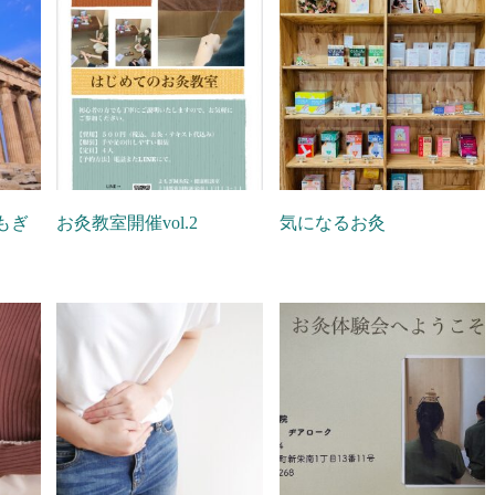
もぎ
お灸教室開催vol.2
気になるお灸