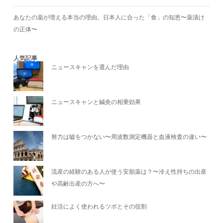
あなたの薬が増える本当の理由。日本人に合った「食」の知恵〜薬漬け
の正体〜
人気記事
ニュースキャンを選んだ理由
ニュースキャンと鍼灸の相乗効果
努力は嘘をつかない〜周波数測定機器と血液検査の違い〜
流産の経験のある人が使う安胎薬は？〜冷え性持ちの出産
や高齢出産の方へ〜
妊活によく使われるツボとその役割