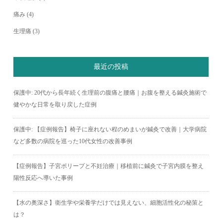
痛み
(4)
生理痛
(3)
最近の投稿
保護中: 20代から長年続く生理前の腹痛と腰痛｜お腹を整える鍼灸施術で
健やかな日常を取り戻した症例
保護中: 【症例報告】椅子に座れない程のめまいが鍼灸で改善｜大学病院
など多数の病院を巡った10代女性の改善事例
【症例報告】子宮ポリープと不妊治療｜移植前に鍼灸で子宮内膜を整え
陽性反応へ導いた事例
【水の奥深さ】衛生学や栄養学だけでは見えない、細胞活性化の秘策と
は？