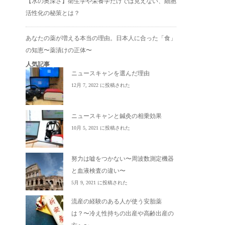
【水の奥深さ】衛生学や栄養学だけでは見えない、細胞
活性化の秘策とは？
あなたの薬が増える本当の理由。日本人に合った「食」
の知恵〜薬漬けの正体〜
人気記事
ニュースキャンを選んだ理由
12月 7, 2022 に投稿された
ニュースキャンと鍼灸の相乗効果
10月 5, 2021 に投稿された
努力は嘘をつかない〜周波数測定機器
と血液検査の違い〜
5月 9, 2021 に投稿された
流産の経験のある人が使う安胎薬
は？〜冷え性持ちの出産や高齢出産の