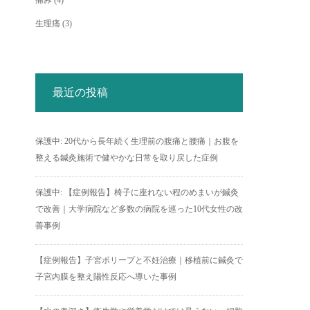
痛み
(4)
生理痛
(3)
最近の投稿
保護中: 20代から長年続く生理前の腹痛と腰痛｜お腹を
整える鍼灸施術で健やかな日常を取り戻した症例
保護中: 【症例報告】椅子に座れない程のめまいが鍼灸
で改善｜大学病院など多数の病院を巡った10代女性の改
善事例
【症例報告】子宮ポリープと不妊治療｜移植前に鍼灸で
子宮内膜を整え陽性反応へ導いた事例