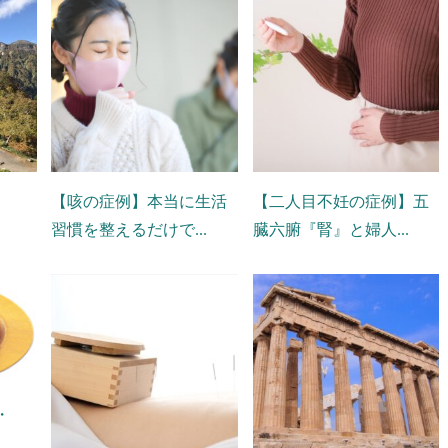
【咳の症例】本当に生活
【二人目不妊の症例】五
習慣を整えるだけで...
臓六腑『腎』と婦人...
・