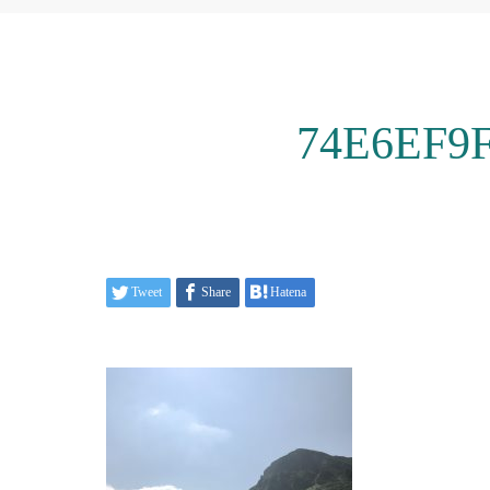
74E6EF9
Tweet
Share
Hatena