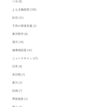
ツボ
(8)
よもぎ鍼灸院
(100)
妊活
(21)
子供の発達支援
(2)
東洋医学
(8)
漢方
(18)
健康相談室
(41)
ニュースキャン
(25)
日常
(8)
未分類
(1)
東川
(3)
症例
(7)
帯状疱疹
(1)