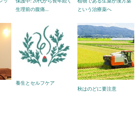
レッ
保護中: 20代から長年続く
植物である生薬が漢方薬
生理前の腹痛...
という治療薬へ
養生とセルフケア
秋はのどに要注意