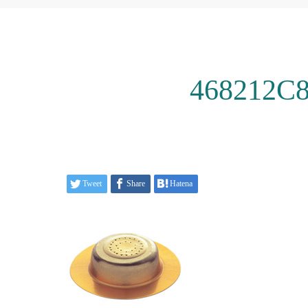
468212C
Tweet
Share
Hatena