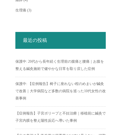
痛み
(4)
生理痛
(3)
最近の投稿
保護中: 20代から長年続く生理前の腹痛と腰痛｜お腹を
整える鍼灸施術で健やかな日常を取り戻した症例
保護中: 【症例報告】椅子に座れない程のめまいが鍼灸
で改善｜大学病院など多数の病院を巡った10代女性の改
善事例
【症例報告】子宮ポリープと不妊治療｜移植前に鍼灸で
子宮内膜を整え陽性反応へ導いた事例