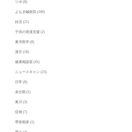
ツボ
(8)
よもぎ鍼灸院
(100)
妊活
(21)
子供の発達支援
(2)
東洋医学
(8)
漢方
(18)
健康相談室
(41)
ニュースキャン
(25)
日常
(8)
未分類
(1)
東川
(3)
症例
(7)
帯状疱疹
(1)