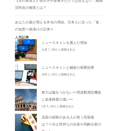
【水の奥深さ】衛生学や栄養学だけでは見えない、細胞
活性化の秘策とは？
あなたの薬が増える本当の理由。日本人に合った「食」
の知恵〜薬漬けの正体〜
人気記事
ニュースキャンを選んだ理由
12月 7, 2022 に投稿された
ニュースキャンと鍼灸の相乗効果
10月 5, 2021 に投稿された
努力は嘘をつかない〜周波数測定機器
と血液検査の違い〜
5月 9, 2021 に投稿された
流産の経験のある人が使う安胎薬
は？〜冷え性持ちの出産や高齢出産の