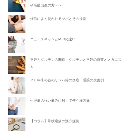
や高齢出産の方へ〜
妊活によく使われるツボとその役割
ニュースキャンとMRIの違い
不妊とグルテンの関係：グルテンと不妊の影響とメカニズ
ム
２０年来の首のリンパ節の炎症・腫脹の改善例
生理痛の強い痛みに対して使う漢方薬
【コラム】帯状疱疹の漢方症例