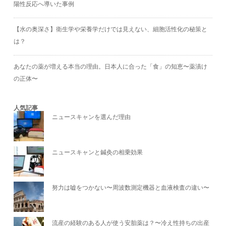
陽性反応へ導いた事例
【水の奥深さ】衛生学や栄養学だけでは見えない、細胞活性化の秘策と
は？
あなたの薬が増える本当の理由。日本人に合った「食」の知恵〜薬漬け
の正体〜
人気記事
ニュースキャンを選んだ理由
ニュースキャンと鍼灸の相乗効果
努力は嘘をつかない〜周波数測定機器と血液検査の違い〜
流産の経験のある人が使う安胎薬は？〜冷え性持ちの出産