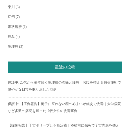
東川
(3)
症例
(7)
帯状疱疹
(1)
痛み
(4)
生理痛
(3)
最近の投稿
保護中: 20代から長年続く生理前の腹痛と腰痛｜お腹を整える鍼灸施術で
健やかな日常を取り戻した症例
保護中: 【症例報告】椅子に座れない程のめまいが鍼灸で改善｜大学病院
など多数の病院を巡った10代女性の改善事例
【症例報告】子宮ポリープと不妊治療｜移植前に鍼灸で子宮内膜を整え