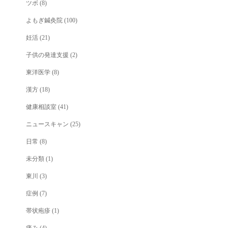
ツボ
(8)
よもぎ鍼灸院
(100)
妊活
(21)
子供の発達支援
(2)
東洋医学
(8)
漢方
(18)
健康相談室
(41)
ニュースキャン
(25)
日常
(8)
未分類
(1)
東川
(3)
症例
(7)
帯状疱疹
(1)