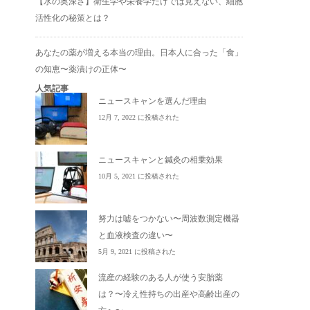
【水の奥深さ】衛生学や栄養学だけでは見えない、細胞
活性化の秘策とは？
あなたの薬が増える本当の理由。日本人に合った「食」
の知恵〜薬漬けの正体〜
人気記事
ニュースキャンを選んだ理由
12月 7, 2022 に投稿された
ニュースキャンと鍼灸の相乗効果
10月 5, 2021 に投稿された
努力は嘘をつかない〜周波数測定機器
と血液検査の違い〜
5月 9, 2021 に投稿された
流産の経験のある人が使う安胎薬
は？〜冷え性持ちの出産や高齢出産の