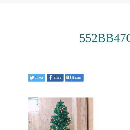
552BB47
Tweet
Share
Hatena