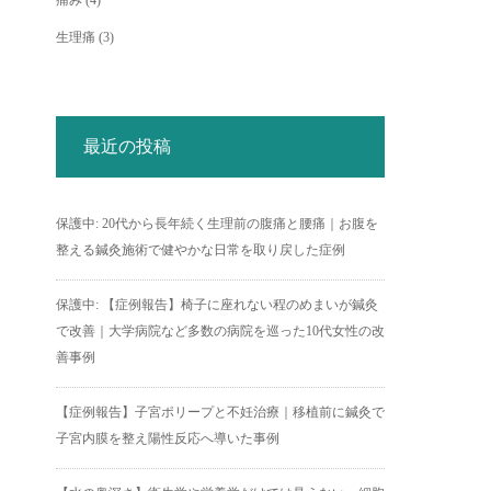
痛み
(4)
生理痛
(3)
最近の投稿
保護中: 20代から長年続く生理前の腹痛と腰痛｜お腹を
整える鍼灸施術で健やかな日常を取り戻した症例
保護中: 【症例報告】椅子に座れない程のめまいが鍼灸
で改善｜大学病院など多数の病院を巡った10代女性の改
善事例
【症例報告】子宮ポリープと不妊治療｜移植前に鍼灸で
子宮内膜を整え陽性反応へ導いた事例