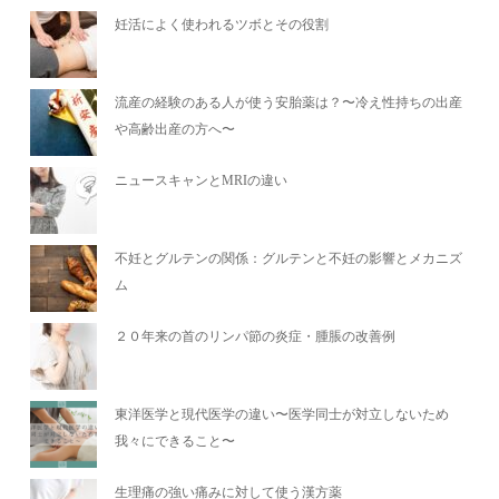
妊活によく使われるツボとその役割
流産の経験のある人が使う安胎薬は？〜冷え性持ちの出産
や高齢出産の方へ〜
ニュースキャンとMRIの違い
不妊とグルテンの関係：グルテンと不妊の影響とメカニズ
ム
２０年来の首のリンパ節の炎症・腫脹の改善例
東洋医学と現代医学の違い〜医学同士が対立しないため
我々にできること〜
生理痛の強い痛みに対して使う漢方薬