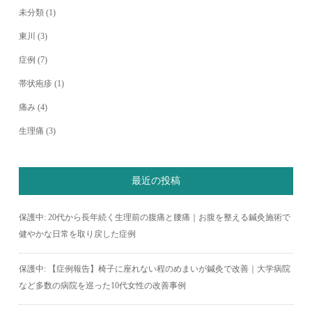
未分類
(1)
東川
(3)
症例
(7)
帯状疱疹
(1)
痛み
(4)
生理痛
(3)
最近の投稿
保護中: 20代から長年続く生理前の腹痛と腰痛｜お腹を整える鍼灸施術で
健やかな日常を取り戻した症例
保護中: 【症例報告】椅子に座れない程のめまいが鍼灸で改善｜大学病院
など多数の病院を巡った10代女性の改善事例