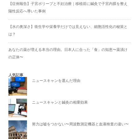
【症例報告】子宮ポリープと不妊治療｜移植前に鍼灸で子宮内膜を整え
陽性反応へ導いた事例
【水の奥深さ】衛生学や栄養学だけでは見えない、細胞活性化の秘策と
は？
あなたの薬が増える本当の理由。日本人に合った「食」の知恵〜薬漬け
の正体〜
人気記事
ニュースキャンを選んだ理由
ニュースキャンと鍼灸の相乗効果
努力は嘘をつかない〜周波数測定機器と血液検査の違い〜