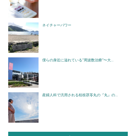
ネイチャーパワー
僕らの身近に溢れている”周波数治療”〜大...
産婦人科で汎用される桂枝茯苓丸の『丸』の...