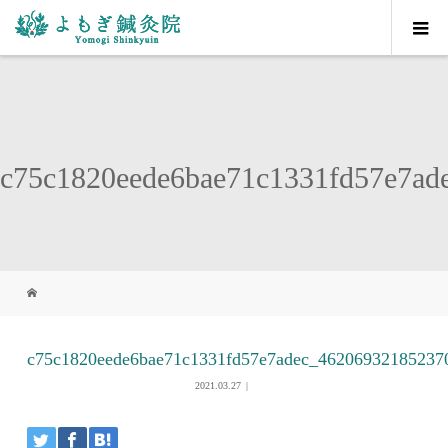
c75c1820eede6bae71c1331fd57e7a
c75c1820eede6bae71c1331fd57e7adec_46206932185237
2021.03.27