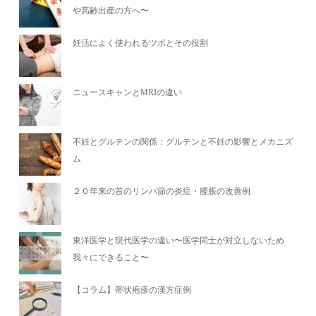
や高齢出産の方へ〜
妊活によく使われるツボとその役割
ニュースキャンとMRIの違い
不妊とグルテンの関係：グルテンと不妊の影響とメカニズ
ム
２０年来の首のリンパ節の炎症・腫脹の改善例
東洋医学と現代医学の違い〜医学同士が対立しないため
我々にできること〜
【コラム】帯状疱疹の漢方症例