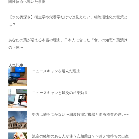
陽性反応へ導いた事例
【水の奥深さ】衛生学や栄養学だけでは見えない、細胞活性化の秘策と
は？
あなたの薬が増える本当の理由。日本人に合った「食」の知恵〜薬漬け
の正体〜
人気記事
ニュースキャンを選んだ理由
ニュースキャンと鍼灸の相乗効果
努力は嘘をつかない〜周波数測定機器と血液検査の違い〜
流産の経験のある人が使う安胎薬は？〜冷え性持ちの出産