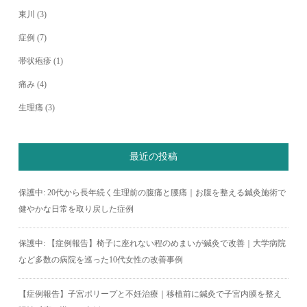
東川
(3)
症例
(7)
帯状疱疹
(1)
痛み
(4)
生理痛
(3)
最近の投稿
保護中: 20代から長年続く生理前の腹痛と腰痛｜お腹を整える鍼灸施術で
健やかな日常を取り戻した症例
保護中: 【症例報告】椅子に座れない程のめまいが鍼灸で改善｜大学病院
など多数の病院を巡った10代女性の改善事例
【症例報告】子宮ポリープと不妊治療｜移植前に鍼灸で子宮内膜を整え