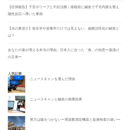
【症例報告】子宮ポリープと不妊治療｜移植前に鍼灸で子宮内膜を整え
陽性反応へ導いた事例
【水の奥深さ】衛生学や栄養学だけでは見えない、細胞活性化の秘策と
は？
あなたの薬が増える本当の理由。日本人に合った「食」の知恵〜薬漬け
の正体〜
人気記事
ニュースキャンを選んだ理由
ニュースキャンと鍼灸の相乗効果
努力は嘘をつかない〜周波数測定機器と血液検査の違い〜