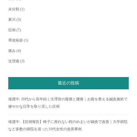
未分類
(1)
東川
(3)
症例
(7)
帯状疱疹
(1)
痛み
(4)
生理痛
(3)
最近の投稿
保護中: 20代から長年続く生理前の腹痛と腰痛｜お腹を整える鍼灸施術で
健やかな日常を取り戻した症例
保護中: 【症例報告】椅子に座れない程のめまいが鍼灸で改善｜大学病院
など多数の病院を巡った10代女性の改善事例