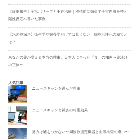
【症例報告】子宮ポリープと不妊治療｜移植前に鍼灸で子宮内膜を整え
陽性反応へ導いた事例
【水の奥深さ】衛生学や栄養学だけでは見えない、細胞活性化の秘策と
は？
あなたの薬が増える本当の理由。日本人に合った「食」の知恵〜薬漬け
の正体〜
人気記事
ニュースキャンを選んだ理由
ニュースキャンと鍼灸の相乗効果
努力は嘘をつかない〜周波数測定機器と血液検査の違い〜