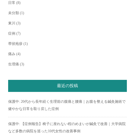
日常
(8)
未分類
(1)
東川
(3)
症例
(7)
帯状疱疹
(1)
痛み
(4)
生理痛
(3)
最近の投稿
保護中: 20代から長年続く生理前の腹痛と腰痛｜お腹を整える鍼灸施術で
健やかな日常を取り戻した症例
保護中: 【症例報告】椅子に座れない程のめまいが鍼灸で改善｜大学病院
など多数の病院を巡った10代女性の改善事例