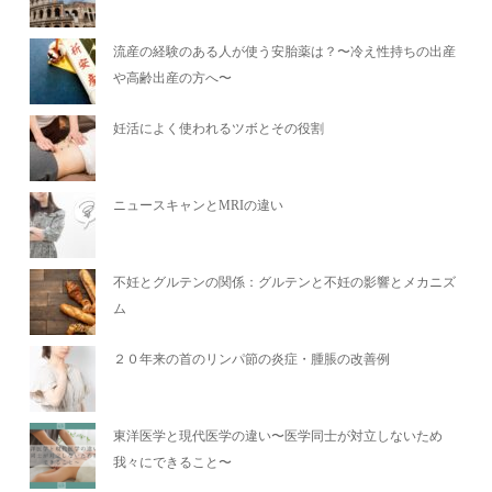
流産の経験のある人が使う安胎薬は？〜冷え性持ちの出産
や高齢出産の方へ〜
妊活によく使われるツボとその役割
ニュースキャンとMRIの違い
不妊とグルテンの関係：グルテンと不妊の影響とメカニズ
ム
２０年来の首のリンパ節の炎症・腫脹の改善例
東洋医学と現代医学の違い〜医学同士が対立しないため
我々にできること〜