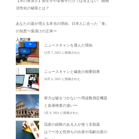
【水の奥深さ】衛生学や栄養学だけでは見えない、細胞
活性化の秘策とは？
あなたの薬が増える本当の理由。日本人に合った「食」
の知恵〜薬漬けの正体〜
人気記事
ニュースキャンを選んだ理由
12月 7, 2022 に投稿された
ニュースキャンと鍼灸の相乗効果
10月 5, 2021 に投稿された
努力は嘘をつかない〜周波数測定機器
と血液検査の違い〜
5月 9, 2021 に投稿された
流産の経験のある人が使う安胎薬
は？〜冷え性持ちの出産や高齢出産の