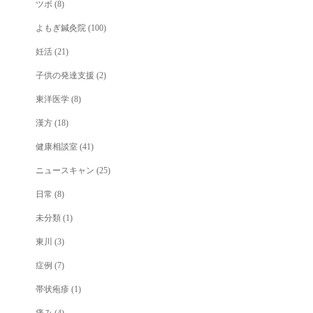
ツボ
(8)
よもぎ鍼灸院
(100)
妊活
(21)
子供の発達支援
(2)
東洋医学
(8)
漢方
(18)
健康相談室
(41)
ニュースキャン
(25)
日常
(8)
未分類
(1)
東川
(3)
症例
(7)
帯状疱疹
(1)