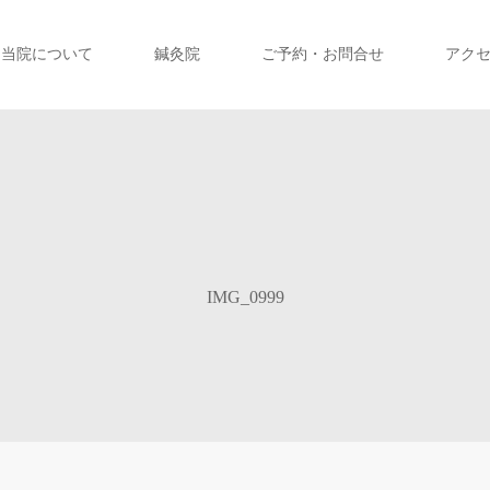
当院について
鍼灸院
ご予約・お問合せ
アク
IMG_0999