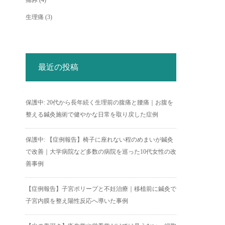
痛み
(4)
生理痛
(3)
最近の投稿
保護中: 20代から長年続く生理前の腹痛と腰痛｜お腹を
整える鍼灸施術で健やかな日常を取り戻した症例
保護中: 【症例報告】椅子に座れない程のめまいが鍼灸
で改善｜大学病院など多数の病院を巡った10代女性の改
善事例
【症例報告】子宮ポリープと不妊治療｜移植前に鍼灸で
子宮内膜を整え陽性反応へ導いた事例