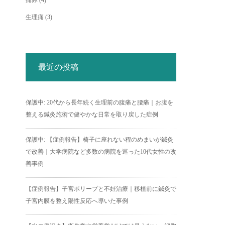
痛み
(4)
生理痛
(3)
最近の投稿
保護中: 20代から長年続く生理前の腹痛と腰痛｜お腹を
整える鍼灸施術で健やかな日常を取り戻した症例
保護中: 【症例報告】椅子に座れない程のめまいが鍼灸
で改善｜大学病院など多数の病院を巡った10代女性の改
善事例
【症例報告】子宮ポリープと不妊治療｜移植前に鍼灸で
子宮内膜を整え陽性反応へ導いた事例