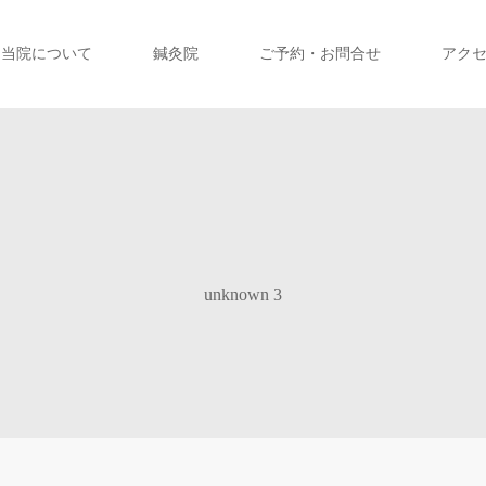
当院について
鍼灸院
ご予約・お問合せ
アク
unknown 3