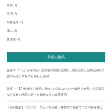
東川
(3)
症例
(7)
帯状疱疹
(1)
痛み
(4)
生理痛
(3)
最近の投稿
保護中: 20代から長年続く生理前の腹痛と腰痛｜お腹を整える鍼灸施術で
健やかな日常を取り戻した症例
保護中: 【症例報告】椅子に座れない程のめまいが鍼灸で改善｜大学病院
など多数の病院を巡った10代女性の改善事例
【症例報告】子宮ポリープと不妊治療｜移植前に鍼灸で子宮内膜を整え