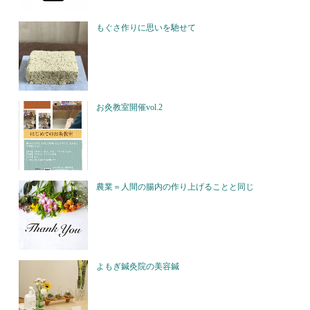
もぐさ作りに思いを馳せて
お灸教室開催vol.2
農業＝人間の腸内の作り上げることと同じ
よもぎ鍼灸院の美容鍼