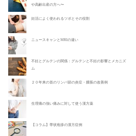
や高齢出産の方へ〜
妊活によく使われるツボとその役割
ニュースキャンとMRIの違い
不妊とグルテンの関係：グルテンと不妊の影響とメカニズ
ム
２０年来の首のリンパ節の炎症・腫脹の改善例
生理痛の強い痛みに対して使う漢方薬
【コラム】帯状疱疹の漢方症例