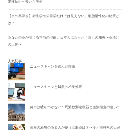
陽性反応へ導いた事例
【水の奥深さ】衛生学や栄養学だけでは見えない、細胞活性化の秘策と
は？
あなたの薬が増える本当の理由。日本人に合った「食」の知恵〜薬漬け
の正体〜
人気記事
ニュースキャンを選んだ理由
ニュースキャンと鍼灸の相乗効果
努力は嘘をつかない〜周波数測定機器と血液検査の違い〜
流産の経験のある人が使う安胎薬は？〜冷え性持ちの出産